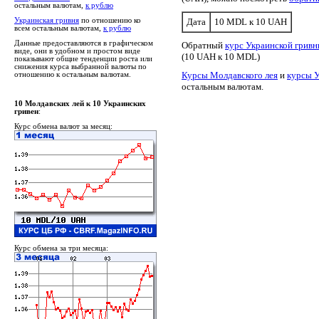
остальным валютам,
к рублю
Украинская гривня
по отношению ко
Дата
10 MDL к 10 UAH
всем остальным валютам,
к рублю
Данные предоставляются в графическом
Обратный
курс Украинской гривн
виде, они в удобном и простом виде
(10 UAH к 10 MDL)
показывают общие тенденции роста или
снижения курса выбранной валюты по
Курсы Молдавского лея
и
курсы У
отношению к остальным валютам.
остальным валютам.
10 Молдавских лей к 10 Украинских
гривен
:
Курс обмена валют за месяц:
Курс обмена за три месяца: