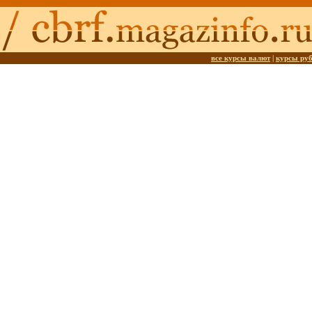
все курсы валют
|
курсы ру