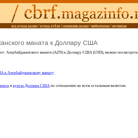
все курсы валют
|
курсы рубля
|
сравнение валют
|
информеры
|
подписки
анского маната к Доллару США
ют: Азербайджанского маната (AZN) к Доллару США (USD), можно посмотрет
А к Азербайджанскому манату
аната
и
курсы Доллара США
по отношению ко всем остальным валютам.