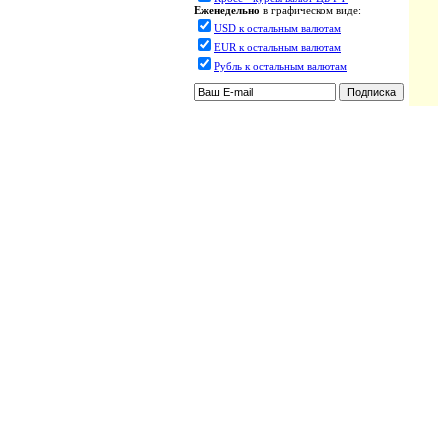
Еженедельно
в графическом виде:
USD к остальным валютам
EUR к остальным валютам
Рубль к остальным валютам