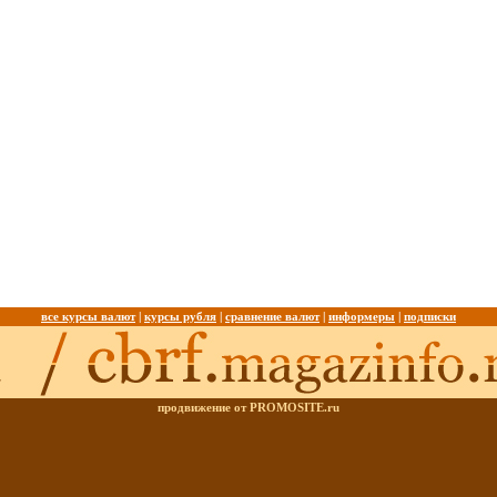
все курсы валют
|
курсы рубля
|
сравнение валют
|
информеры
|
подписки
продвижение от PROMOSITE.ru