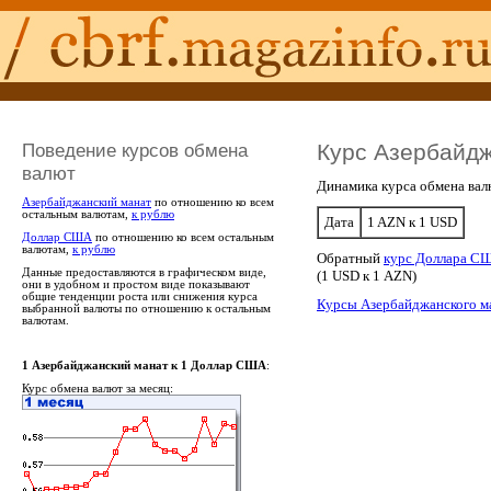
Поведение курсов обмена
Курс Азербайдж
валют
Динамика курса обмена вал
Азербайджанский манат
по отношению ко всем
остальным валютам,
к рублю
Дата
1 AZN к 1 USD
Доллар США
по отношению ко всем остальным
валютам,
к рублю
Обратный
курс Доллара СШ
Данные предоставляются в графическом виде,
(1 USD к 1 AZN)
они в удобном и простом виде показывают
общие тенденции роста или снижения курса
Курсы Азербайджанского м
выбранной валюты по отношению к остальным
валютам.
1 Азербайджанский манат к 1 Доллар США
:
Курс обмена валют за месяц: