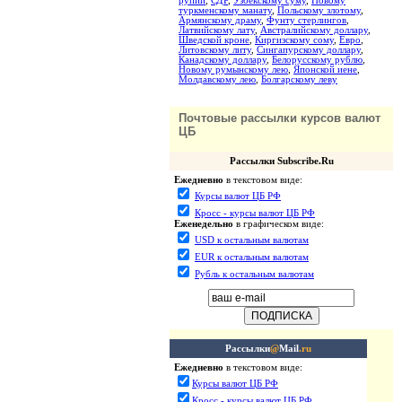
рупии
,
СДР
,
Узбекскому суму
,
Новому
туркменскому манату
,
Польскому злотому
,
Армянскому драму
,
Фунту стерлингов
,
Латвийскому лату
,
Австралийскому доллару
,
Шведской кроне
,
Киргизскому сому
,
Евро
,
Литовскому литу
,
Сингапурскому доллару
,
Канадскому доллару
,
Белорусскому рублю
,
Новому румынскому лею
,
Японской иене
,
Молдавскому лею
,
Болгарскому леву
Почтовые рассылки курсов валют
ЦБ
Рассылки Subscribe.Ru
Ежедневно
в текстовом виде:
Курсы валют ЦБ РФ
Кросс - курсы валют ЦБ РФ
Еженедельно
в графическом виде:
USD к остальным валютам
EUR к остальным валютам
Рубль к остальным валютам
Рассылки
@
Mail
.ru
Ежедневно
в текстовом виде:
Курсы валют ЦБ РФ
Кросс - курсы валют ЦБ РФ