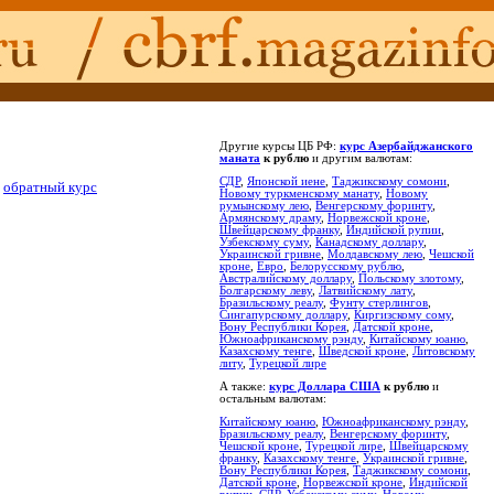
Другие курсы ЦБ РФ:
курс Азербайджанского
маната
к рублю
и другим валютам:
СДР
,
Японской иене
,
Таджикскому сомони
,
ь
обратный курс
Новому туркменскому манату
,
Новому
румынскому лею
,
Венгерскому форинту
,
Армянскому драму
,
Норвежской кроне
,
Швейцарскому франку
,
Индийской рупии
,
Узбекскому суму
,
Канадскому доллару
,
Украинской гривне
,
Молдавскому лею
,
Чешской
кроне
,
Евро
,
Белорусскому рублю
,
Австралийскому доллару
,
Польскому злотому
,
Болгарскому леву
,
Латвийскому лату
,
Бразильскому реалу
,
Фунту стерлингов
,
Сингапурскому доллару
,
Киргизскому сому
,
Вону Республики Корея
,
Датской кроне
,
Южноафриканскому рэнду
,
Китайскому юаню
,
Казахскому тенге
,
Шведской кроне
,
Литовскому
литу
,
Турецкой лире
А также:
курс Доллара США
к рублю
и
остальным валютам:
Китайскому юаню
,
Южноафриканскому рэнду
,
Бразильскому реалу
,
Венгерскому форинту
,
Чешской кроне
,
Турецкой лире
,
Швейцарскому
франку
,
Казахскому тенге
,
Украинской гривне
,
Вону Республики Корея
,
Таджикскому сомони
,
Датской кроне
,
Норвежской кроне
,
Индийской