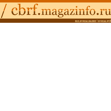
все курсы валют
|
курсы ру