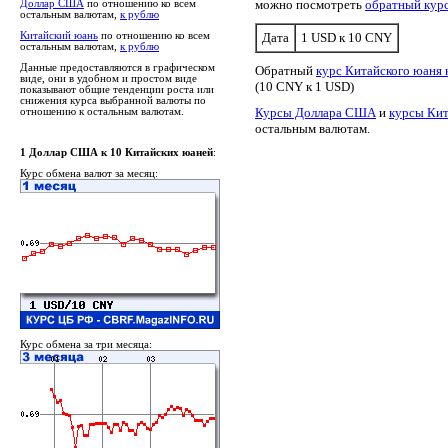
можно посмотреть
обратный кур
Доллар США
по отношению ко всем
остальным валютам,
к рублю
Китайский юань
по отношению ко всем
Дата
1 USD к 10 CNY
остальным валютам,
к рублю
Данные предоставляются в графическом
Обратный
курс Китайского юаня
виде, они в удобном и простом виде
(10 CNY к 1 USD)
показывают общие тенденции роста или
снижения курса выбранной валюты по
Курсы Доллара США
и
курсы Кит
отношению к остальным валютам.
остальным валютам.
1 Доллар США к 10 Китайских юаней
:
Курс обмена валют за месяц:
Курс обмена за три месяца: