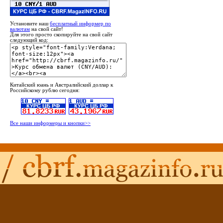
Установите наш
бесплатный информер по
валютам
на свой сайт!
Для этого просто скопируйте на свой сайт
следующий код:
Китайский юань и Австралийский доллар к
Российскому рублю сегодня:
Все наши информеры и кнопки>>