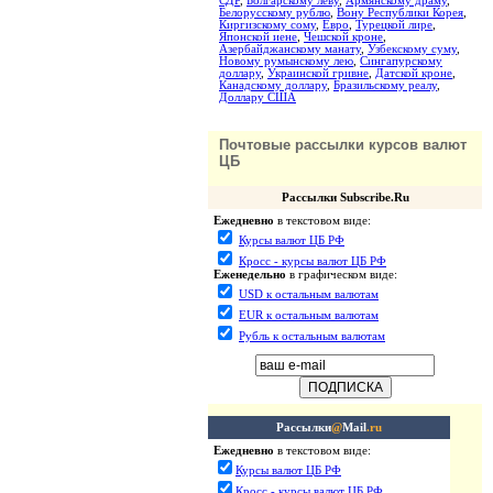
СДР
,
Болгарскому леву
,
Армянскому драму
,
Белорусскому рублю
,
Вону Республики Корея
,
Киргизскому сому
,
Евро
,
Турецкой лире
,
Японской иене
,
Чешской кроне
,
Азербайджанскому манату
,
Узбекскому суму
,
Новому румынскому лею
,
Сингапурскому
доллару
,
Украинской гривне
,
Датской кроне
,
Канадскому доллару
,
Бразильскому реалу
,
Доллару США
Почтовые рассылки курсов валют
ЦБ
Рассылки Subscribe.Ru
Ежедневно
в текстовом виде:
Курсы валют ЦБ РФ
Кросс - курсы валют ЦБ РФ
Еженедельно
в графическом виде:
USD к остальным валютам
EUR к остальным валютам
Рубль к остальным валютам
Рассылки
@
Mail
.ru
Ежедневно
в текстовом виде:
Курсы валют ЦБ РФ
Кросс - курсы валют ЦБ РФ