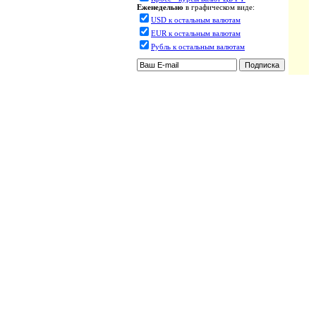
Еженедельно
в графическом виде:
USD к остальным валютам
EUR к остальным валютам
Рубль к остальным валютам