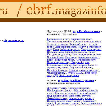
Другие курсы ЦБ РФ:
курс Китайского юаня
к
рублю
и другим валютам:
Бразильскому реалу
,
Киргизскому сому
,
еть
обратный курс
Таджикскому сомони
,
Сингапурскому доллару
,
Фунту стерлингов
,
Турецкой лире
,
Датской
кроне
,
Азербайджанскому манату
,
Болгарскому
леву
,
Евро
,
Узбекскому суму
,
Молдавскому лею
,
Швейцарскому франку
,
Норвежской кроне
,
Канадскому доллару
,
Новому румынскому лею
,
Японской иене
,
Новому туркменскому манату
,
Вону Республики Корея
,
Латвийскому лату
,
Польскому злотому
,
Шведской кроне
,
Белорусскому рублю
,
Венгерскому форинту
,
Армянскому драму
,
Украинской гривне
,
Индийской рупии
,
Южноафриканскому рэнду
,
Чешской кроне
,
Доллару США
,
Литовскому
литу
,
СДР
,
Казахскому тенге
А также:
курс Австралийского доллара
к
рублю
и остальным валютам:
Литовскому литу
,
Норвежской кроне
,
Швейцарскому франку
,
Южноафриканскому
рэнду
,
Молдавскому лею
,
Шведской кроне
,
Индийской рупии
,
Польскому злотому
,
Латвийскому лату
,
Венгерскому форинту
,
Новому туркменскому манату
,
Казахскому
тенге
,
Таджикскому сомони
,
Фунту стерлингов
,