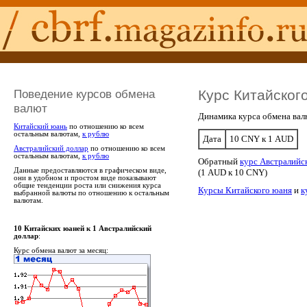
Поведение курсов обмена
Курс Китайског
валют
Динамика курса обмена вал
Китайский юань
по отношению ко всем
остальным валютам,
к рублю
Дата
10 CNY к 1 AUD
Австралийский доллар
по отношению ко всем
остальным валютам,
к рублю
Обратный
курс Австралийс
Данные предоставляются в графическом виде,
(1 AUD к 10 CNY)
они в удобном и простом виде показывают
общие тенденции роста или снижения курса
Курсы Китайского юаня
и
к
выбранной валюты по отношению к остальным
валютам.
10 Китайских юаней к 1 Австралийский
доллар
:
Курс обмена валют за месяц: