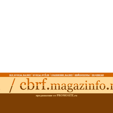
все курсы валют
|
курсы рубля
|
сравнение валют
|
информеры
|
подписки
продвижение от PROMOSITE.ru