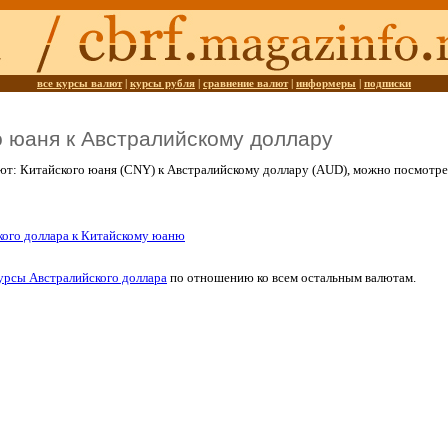
все курсы валют
|
курсы рубля
|
сравнение валют
|
информеры
|
подписки
о юаня к Австралийскому доллару
ют: Китайского юаня (CNY) к Австралийскому доллару (AUD), можно посмотр
кого доллара к Китайскому юаню
урсы Австралийского доллара
по отношению ко всем остальным валютам.