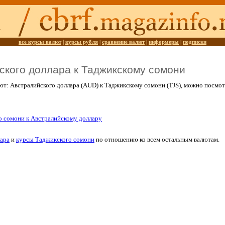
все курсы валют
|
курсы рубля
|
сравнение валют
|
информеры
|
подписки
ского доллара к Таджикскому сомони
ют: Австралийского доллара (AUD) к Таджикскому сомони (TJS), можно посмо
о сомони к Австралийскому доллару
ара
и
курсы Таджикского сомони
по отношению ко всем остальным валютам.