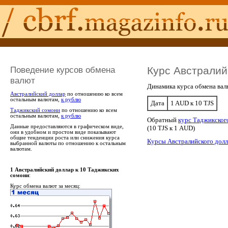
Поведение курсов обмена
Курс Австралий
валют
Динамика курса обмена вал
Австралийский доллар
по отношению ко всем
остальным валютам,
к рублю
Дата
1 AUD к 10 TJS
Таджикский сомони
по отношению ко всем
остальным валютам,
к рублю
Обратный
курс Таджикског
Данные предоставляются в графическом виде,
(10 TJS к 1 AUD)
они в удобном и простом виде показывают
общие тенденции роста или снижения курса
Курсы Австралийского долл
выбранной валюты по отношению к остальным
валютам.
1 Австралийский доллар к 10 Таджикских
сомони
:
Курс обмена валют за месяц: