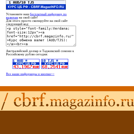
Установите наш
бесплатный информер по
валютам
на свой сайт!
Для этого просто скопируйте на свой сайт
следующий код:
Австралийский доллар и Таджикский сомони к
Российскому рублю сегодня:
Все наши информеры и кнопки>>