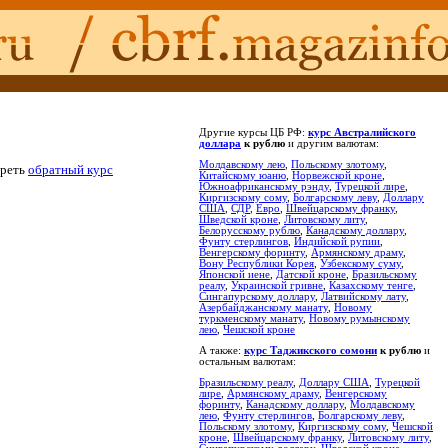
Другие курсы ЦБ РФ:
курс Австралийского
доллара
к рублю
и другим валютам:
Молдавскому лею
,
Польскому злотому
,
треть
обратный курс
Китайскому юаню
,
Норвежской кроне
,
Южноафриканскому рэнду
,
Турецкой лире
,
Киргизскому сому
,
Болгарскому леву
,
Доллару
США
,
СДР
,
Евро
,
Швейцарскому франку
,
Шведской кроне
,
Литовскому литу
,
Белорусскому рублю
,
Канадскому доллару
,
Фунту стерлингов
,
Индийской рупии
,
Венгерскому форинту
,
Армянскому драму
,
Вону Республики Корея
,
Узбекскому суму
,
Японской иене
,
Датской кроне
,
Бразильскому
реалу
,
Украинской гривне
,
Казахскому тенге
,
Сингапурскому доллару
,
Латвийскому лату
,
Азербайджанскому манату
,
Новому
туркменскому манату
,
Новому румынскому
лею
,
Чешской кроне
А также:
курс Таджикского сомони
к рублю
и
остальным валютам:
Бразильскому реалу
,
Доллару США
,
Турецкой
лире
,
Армянскому драму
,
Венгерскому
форинту
,
Канадскому доллару
,
Молдавскому
лею
,
Фунту стерлингов
,
Болгарскому леву
,
Польскому злотому
,
Киргизскому сому
,
Чешской
кроне
,
Швейцарскому франку
,
Литовскому литу
,