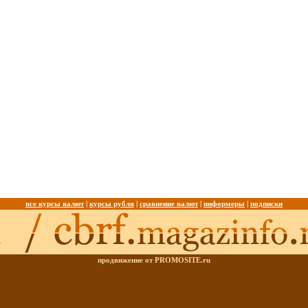
все курсы валют
|
курсы рубля
|
сравнение валют
|
информеры
|
подписки
продвижение от PROMOSITE.ru