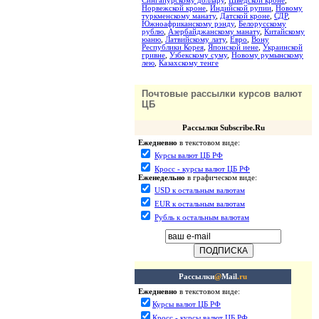
Сингапурскому доллару
,
Шведской кроне
,
Норвежской кроне
,
Индийской рупии
,
Новому
туркменскому манату
,
Датской кроне
,
СДР
,
Южноафриканскому рэнду
,
Белорусскому
рублю
,
Азербайджанскому манату
,
Китайскому
юаню
,
Латвийскому лату
,
Евро
,
Вону
Республики Корея
,
Японской иене
,
Украинской
гривне
,
Узбекскому суму
,
Новому румынскому
лею
,
Казахскому тенге
Почтовые рассылки курсов валют
ЦБ
Рассылки Subscribe.Ru
Ежедневно
в текстовом виде:
Курсы валют ЦБ РФ
Кросс - курсы валют ЦБ РФ
Еженедельно
в графическом виде:
USD к остальным валютам
EUR к остальным валютам
Рубль к остальным валютам
Рассылки
@
Mail
.ru
Ежедневно
в текстовом виде:
Курсы валют ЦБ РФ
Кросс - курсы валют ЦБ РФ