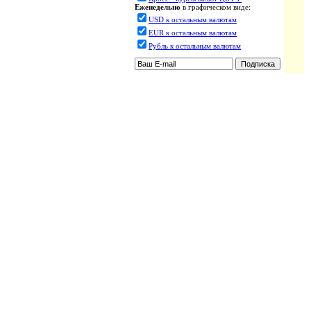
Еженедельно
в графическом виде:
USD к остальным валютам
EUR к остальным валютам
Рубль к остальным валютам