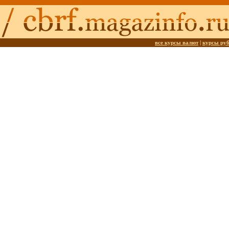
все курсы валют
|
курсы ру