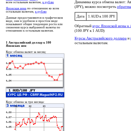
Динамика курса обмена валют: Ав
всем остальным валютам,
к рублю
(JPY), можно посмотреть
обратны
Японская иена
по отношению ко всем
остальным валютам,
к рублю
Дата
1 AUD к 100 JPY
Данные предоставляются в графическом
виде, они в удобном и простом виде
показывают общие тенденции роста или
Обратный
курс Японской иены к 
снижения курса выбранной валюты по
(100 JPY к 1 AUD)
отношению к остальным валютам.
Курсы Австралийского доллара
и
остальным валютам.
1 Австралийский доллар к 100
Японских иен
:
Курс обмена валют за месяц:
Курс обмена за три месяца: