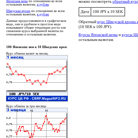
можно посмотреть
обратный кур
Японская иена
по отношению ко всем
остальным валютам,
к рублю
Шведская крона
по отношению ко всем
Дата
100 JPY к 10 SEK
остальным валютам,
к рублю
Данные предоставляются в графическом
Обратный
курс Шведской кроны 
виде, они в удобном и простом виде
(10 SEK к 100 JPY)
показывают общие тенденции роста или
снижения курса выбранной валюты по
Курсы Японской иены
и
курсы Ш
отношению к остальным валютам.
остальным валютам.
100 Японских иен к 10 Шведских крон
:
Курс обмена валют за месяц:
Курс обмена за три месяца: