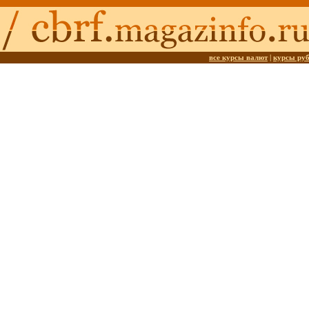
все курсы валют
|
курсы ру