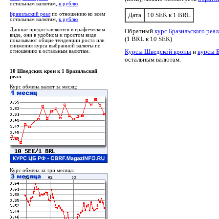
остальным валютам,
к рублю
Бразильский реал
по отношению ко всем
Дата
10 SEK к 1 BRL
остальным валютам,
к рублю
Данные предоставляются в графическом
Обратный
курс Бразильского реа
виде, они в удобном и простом виде
(1 BRL к 10 SEK)
показывают общие тенденции роста или
снижения курса выбранной валюты по
Курсы Шведской кроны
и
курсы Б
отношению к остальным валютам.
остальным валютам.
10 Шведских крон к 1 Бразильский
реал
:
Курс обмена валют за месяц:
Курс обмена за три месяца: