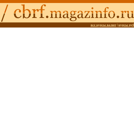
все курсы валют
|
курсы ру