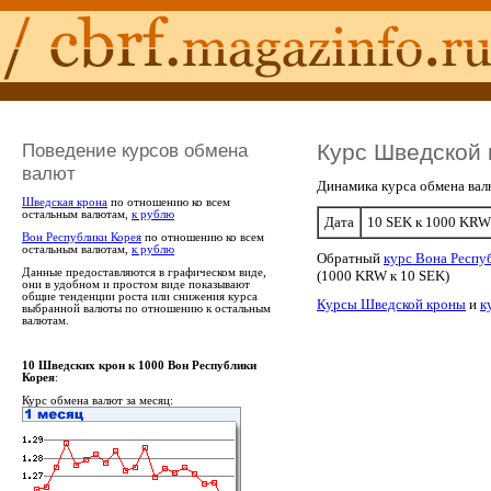
Поведение курсов обмена
Курс Шведской 
валют
Динамика курса обмена вал
Шведская крона
по отношению ко всем
остальным валютам,
к рублю
Дата
10 SEK к 1000 KRW
Вон Республики Корея
по отношению ко всем
остальным валютам,
к рублю
Обратный
курс Вона Респу
Данные предоставляются в графическом виде,
(1000 KRW к 10 SEK)
они в удобном и простом виде показывают
общие тенденции роста или снижения курса
Курсы Шведской кроны
и
к
выбранной валюты по отношению к остальным
валютам.
10 Шведских крон к 1000 Вон Республики
Корея
:
Курс обмена валют за месяц: