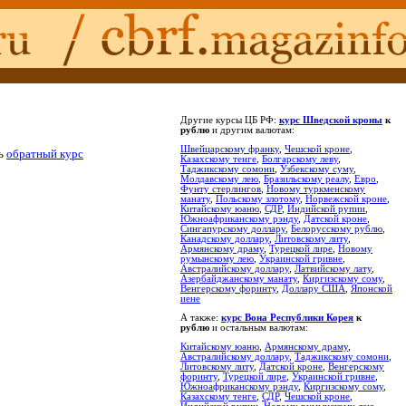
Другие курсы ЦБ РФ:
курс Шведской кроны
к
рублю
и другим валютам:
Швейцарскому франку
,
Чешской кроне
,
ть
обратный курс
Казахскому тенге
,
Болгарскому леву
,
Таджикскому сомони
,
Узбекскому суму
,
Молдавскому лею
,
Бразильскому реалу
,
Евро
,
Фунту стерлингов
,
Новому туркменскому
манату
,
Польскому злотому
,
Норвежской кроне
,
Китайскому юаню
,
СДР
,
Индийской рупии
,
Южноафриканскому рэнду
,
Датской кроне
,
Сингапурскому доллару
,
Белорусскому рублю
,
Канадскому доллару
,
Литовскому литу
,
Армянскому драму
,
Турецкой лире
,
Новому
румынскому лею
,
Украинской гривне
,
Австралийскому доллару
,
Латвийскому лату
,
Азербайджанскому манату
,
Киргизскому сому
,
Венгерскому форинту
,
Доллару США
,
Японской
иене
А также:
курс Вона Республики Корея
к
рублю
и остальным валютам:
Китайскому юаню
,
Армянскому драму
,
Австралийскому доллару
,
Таджикскому сомони
,
Литовскому литу
,
Датской кроне
,
Венгерскому
форинту
,
Турецкой лире
,
Украинской гривне
,
Южноафриканскому рэнду
,
Киргизскому сому
,
Казахскому тенге
,
СДР
,
Чешской кроне
,