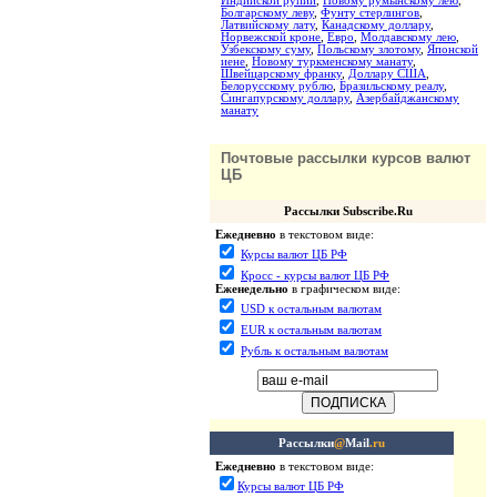
Индийской рупии
,
Новому румынскому лею
,
Болгарскому леву
,
Фунту стерлингов
,
Латвийскому лату
,
Канадскому доллару
,
Норвежской кроне
,
Евро
,
Молдавскому лею
,
Узбекскому суму
,
Польскому злотому
,
Японской
иене
,
Новому туркменскому манату
,
Швейцарскому франку
,
Доллару США
,
Белорусскому рублю
,
Бразильскому реалу
,
Сингапурскому доллару
,
Азербайджанскому
манату
Почтовые рассылки курсов валют
ЦБ
Рассылки Subscribe.Ru
Ежедневно
в текстовом виде:
Курсы валют ЦБ РФ
Кросс - курсы валют ЦБ РФ
Еженедельно
в графическом виде:
USD к остальным валютам
EUR к остальным валютам
Рубль к остальным валютам
Рассылки
@
Mail
.ru
Ежедневно
в текстовом виде:
Курсы валют ЦБ РФ