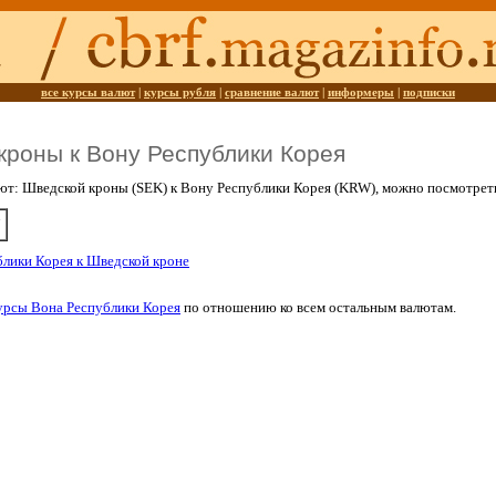
все курсы валют
|
курсы рубля
|
сравнение валют
|
информеры
|
подписки
кроны к Вону Республики Корея
ют: Шведской кроны (SEK) к Вону Республики Корея (KRW), можно посмотре
блики Корея к Шведской кроне
урсы Вона Республики Корея
по отношению ко всем остальным валютам.