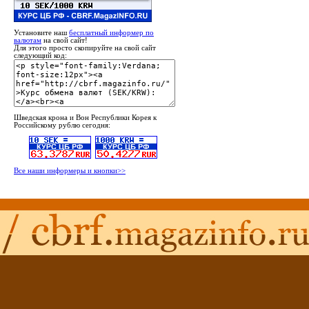
Установите наш
бесплатный информер по
валютам
на свой сайт!
Для этого просто скопируйте на свой сайт
следующий код:
Шведская крона и Вон Республики Корея к
Российскому рублю сегодня:
Все наши информеры и кнопки>>