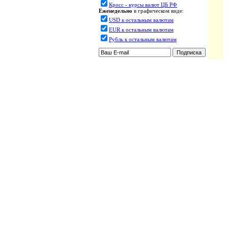
Кросс - курсы валют ЦБ РФ
Еженедельно
в графическом виде:
USD к остальным валютам
EUR к остальным валютам
Рубль к остальным валютам