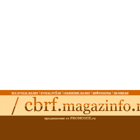
все курсы валют
|
курсы рубля
|
сравнение валют
|
информеры
|
подписки
продвижение от PROMOSITE.ru