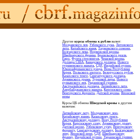
Другие
курсы обмена к рублю
валют:
Молдавского лея
,
Узбекского сума
,
Литовского
лита
,
Китайского юаня
,
Таджикского сомони
,
Болгарского лева
,
Норвежской кроны
,
Швейцарского франка
,
Бразильского реала
,
Евро
,
Фунта стерлингов
,
Чешской кроны
,
Доллара США
,
Канадского доллара
,
Нового
туркменского маната
,
СДР
,
Индийской рупии
,
Южноафриканского рэнда
,
Вона Республики
Корея
,
Польского злотого
,
Белорусского рубля
,
Казахского тенге
,
Сингапурского доллара
,
Армянского драма
,
Турецкой лиры
,
Нового
румынского лея
,
Украинской гривни
,
Австралийского доллара
,
Латвийского лата
,
Азербайджанского маната
,
Киргизского сома
,
Венгерского форинта
,
Датской кроны
,
Японской
иены
Курсы ЦБ обмена
Шведской кроны
к другим
валютам:
Латвийскому лату
,
Молдавскому лею
,
Китайскому юаню
,
Казахскому тенге
,
Австралийскому доллару
,
Вону Республики
Корея
,
Киргизскому сому
,
Армянскому драму
,
Датской кроне
,
Узбекскому суму
,
Венгерскому
форинту
,
Сингапурскому доллару
,
Болгарскому
леву
,
Японской иене
,
СДР
,
Швейцарскому
франку
,
Индийской рупии
,
Украинской гривне
,