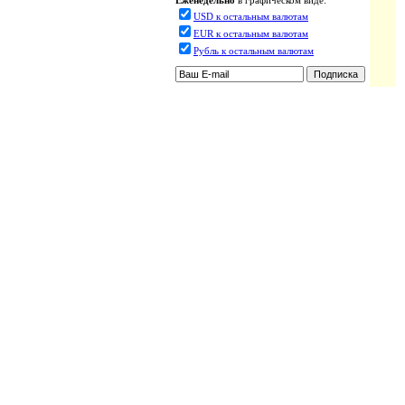
Еженедельно
в графическом виде:
USD к остальным валютам
EUR к остальным валютам
Рубль к остальным валютам