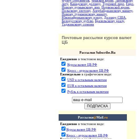
Фунту стерлингов
,
Чешской кроне
,
Литовскому
литу
,
Канадскому доллару
,
Турецкой лире
,
Евро
,
Новому румынскому лею
,
Норвежской кроне
,
Польскому злотому
,
Азербайджанскому манату
,
Новому туркменскому манату
,
Южноафриканскому рэнду
,
Доллару США
,
Белорусскому рублю
,
Бразильскому реалу
,
Таджикскому сомони
Почтовые рассылки курсов валют
ЦБ
Рассылки Subscribe.Ru
Ежедневно
в текстовом виде:
Курсы валют ЦБ РФ
Кросс - курсы валют ЦБ РФ
Еженедельно
в графическом виде:
USD к остальным валютам
EUR к остальным валютам
Рубль к остальным валютам
Рассылки
@
Mail
.ru
Ежедневно
в текстовом виде:
Курсы валют ЦБ РФ
Кросс - курсы валют ЦБ РФ