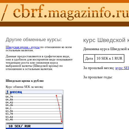
Другие обменные курсы:
курс Шведской 
Шведская крона - курсы
по отношению ко всем
Динамика курса Шведской к
остальным валютам.
Данные предоставляются в графическом виде,
Дата
10 SEK к 1 RUR
они в удобном для восприятия виде показывают
тенденции роста или снижения курса
выбранной валюты (Шведской кроны) по
За прошлый месяц:
курс SE
отношению к остальным валютам.
За прошлые годы:
Шведская крона к рублю:
Курс обмена SEK за месяц: