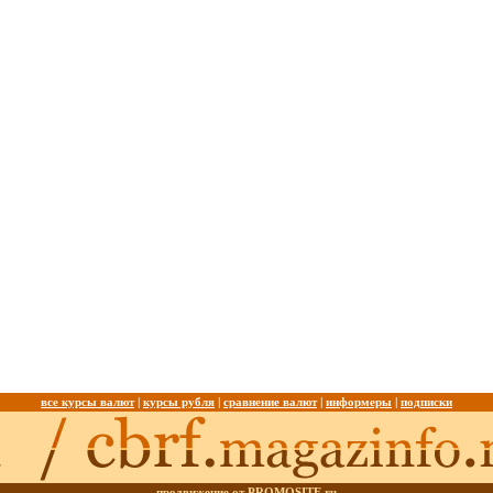
все курсы валют
|
курсы рубля
|
сравнение валют
|
информеры
|
подписки
продвижение от PROMOSITE.ru