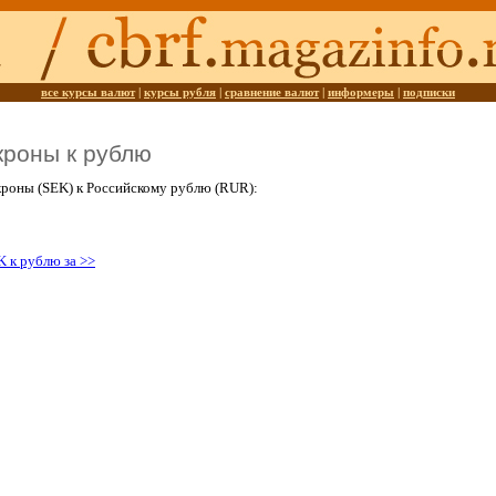
все курсы валют
|
курсы рубля
|
сравнение валют
|
информеры
|
подписки
кроны к рублю
роны (SEK) к Российскому рублю (RUR):
K к рублю за >>