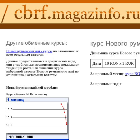
Другие обменные курсы:
курс Нового ру
Новый румынский лей - курсы
по отношению ко
Динамика курса Нового рум
всем остальным валютам.
Данные предоставляются в графическом виде,
Дата
10 RON к 1 RUR
они в удобном для восприятия виде показывают
тенденции роста или снижения курса
выбранной валюты (Нового румынского лея) по
За прошлый месяц:
курс RO
отношению к остальным валютам.
За прошлые годы:
Новый румынский лей к рублю:
Курс обмена RON за месяц: