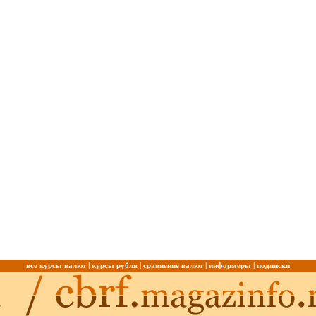
все курсы валют
|
курсы рубля
|
сравнение валют
|
информеры
|
подписки