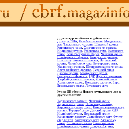
Другие
курсы обмена к рублю
валют:
Доллара США
,
Китайского юаня
,
Молдавского
лея
,
Таджикского сомони
,
Шведской кроны
,
Киргизского сома
,
Сингапурского доллара
,
Индийской рупии
,
Узбекского сума
,
Казахского
тенге
,
Вона Республики Корея
,
Чешской кроны
,
Швейцарского франка
,
Канадского доллара
,
Нового туркменского маната
,
Норвежской
кроны
,
Латвийского лата
,
Болгарского лева
,
Украинской гривни
,
Южноафриканского рэнда
,
Австралийского доллара
,
Турецкой лиры
,
Датской кроны
,
Белорусского рубля
,
Венгерского форинта
,
СДР
,
Фунта стерлингов
,
Азербайджанского маната
,
Японской иены
,
Армянского драма
,
Польского злотого
,
Евро
,
Бразильского реала
,
Литовского лита
Курсы ЦБ обмена
Нового румынского лея
к
другим валютам:
Таджикскому сомони
,
Чешской кроне
,
Украинской гривне
,
Польскому злотому
,
Киргизскому сому
,
Евро
,
Новому туркменскому
манату
,
Турецкой лире
,
Датской кроне
,
СДР
,
Индийской рупии
,
Норвежской кроне
,
Канадскому доллару
,
Латвийскому лату
,
Фунту
стерлингов
,
Болгарскому леву
,
Казахскому
тенге
,
Китайскому юаню
,
Японской иене
,
Швейцарскому франку
,
Шведской кроне
,