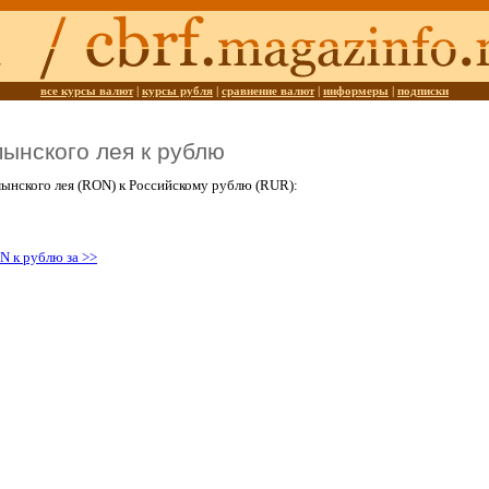
все курсы валют
|
курсы рубля
|
сравнение валют
|
информеры
|
подписки
мынского лея к рублю
ынского лея (RON) к Российскому рублю (RUR):
N к рублю за >>