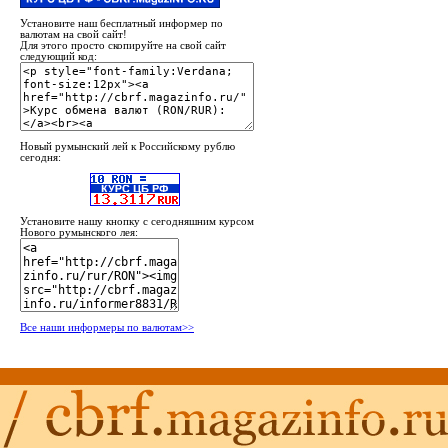
Установите наш бесплатный информер по
валютам на свой сайт!
Для этого просто скопируйте на свой сайт
следующий код:
Новый румынский лей к Российскому рублю
сегодня:
Установите нашу кнопку с сегодняшним курсом
Нового румынского лея:
Все наши информеры по валютам>>