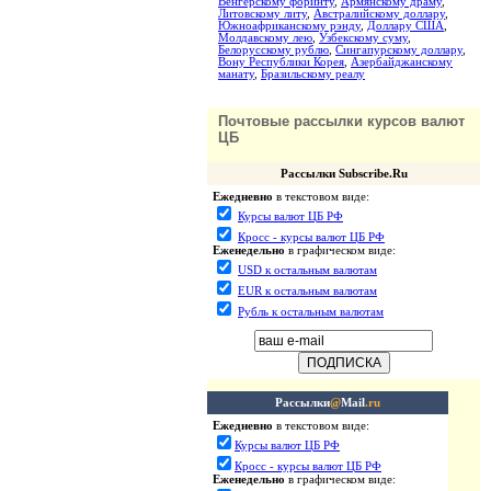
Венгерскому форинту
,
Армянскому драму
,
Литовскому литу
,
Австралийскому доллару
,
Южноафриканскому рэнду
,
Доллару США
,
Молдавскому лею
,
Узбекскому суму
,
Белорусскому рублю
,
Сингапурскому доллару
,
Вону Республики Корея
,
Азербайджанскому
манату
,
Бразильскому реалу
Почтовые рассылки курсов валют
ЦБ
Рассылки Subscribe.Ru
Ежедневно
в текстовом виде:
Курсы валют ЦБ РФ
Кросс - курсы валют ЦБ РФ
Еженедельно
в графическом виде:
USD к остальным валютам
EUR к остальным валютам
Рубль к остальным валютам
Рассылки
@
Mail
.ru
Ежедневно
в текстовом виде:
Курсы валют ЦБ РФ
Кросс - курсы валют ЦБ РФ
Еженедельно
в графическом виде: