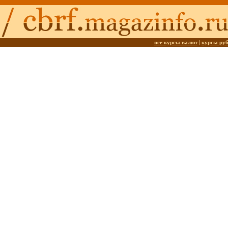
все курсы валют
|
курсы ру