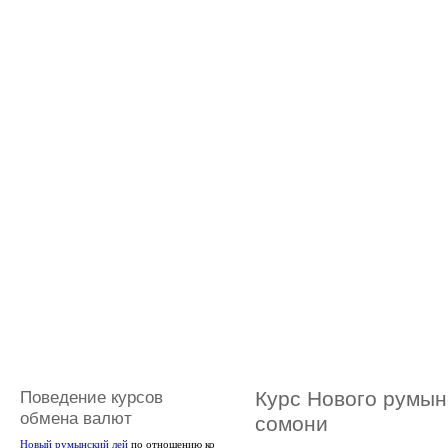
Поведение курсов
Курс Нового румын
обмена валют
сомони
Новый румынский лей
по отношению ко