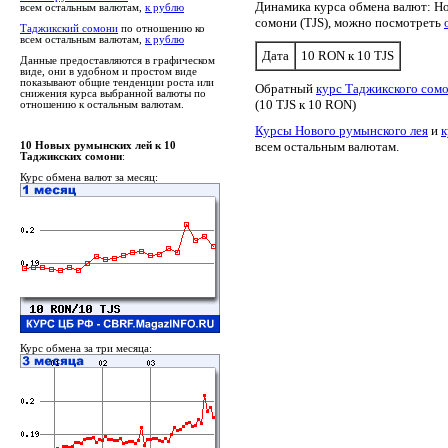
Динамика курса обмена валют: Н
всем остальным валютам,
к рублю
сомони (TJS), можно посмотреть
Таджикский сомони
по отношению ко
всем остальным валютам,
к рублю
Дата
10 RON к 10 TJS
Данные предоставляются в графическом
виде, они в удобном и простом виде
показывают общие тенденции роста или
Обратный
курс Таджикского сом
снижения курса выбранной валюты по
(10 TJS к 10 RON)
отношению к остальным валютам.
Курсы Нового румынского лея
и
к
всем остальным валютам.
10 Новых румынских лей к 10
Таджикских сомони
:
Курс обмена валют за месяц:
Курс обмена за три месяца: