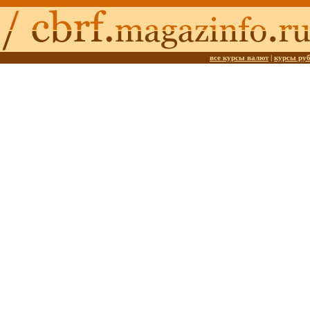
все курсы валют
|
курсы ру