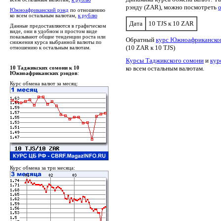
рэнду (ZAR), можно посмотреть
Южноафриканский рэнд
по отношению
ко всем остальным валютам,
к рублю
Дата
10 TJS к 10 ZAR
Данные предоставляются в графическом
виде, они в удобном и простом виде
показывают общие тенденции роста или
Обратный
курс Южноафриканског
снижения курса выбранной валюты по
(10 ZAR к 10 TJS)
отношению к остальным валютам.
Курсы Таджикского сомони
и
кур
ко всем остальным валютам.
10 Таджикских сомони к 10
Южноафриканских рэндов
:
Курс обмена валют за месяц:
Курс обмена за три месяца: