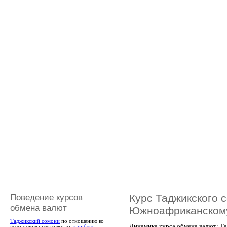
Поведение курсов
Курс Таджикского 
обмена валют
Южноафриканском
Таджикский сомони
по отношению ко
Динамика курса обмена валют: Т
всем остальным валютам,
к рублю