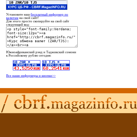
Установите наш
бесплатный информер по
валютам
на свой сайт!
Для этого просто скопируйте на свой сайт
следующий код:
Южноафриканский рэнд и Таджикский сомони
к Российскому рублю сегодня:
Все наши информеры и кнопки>>