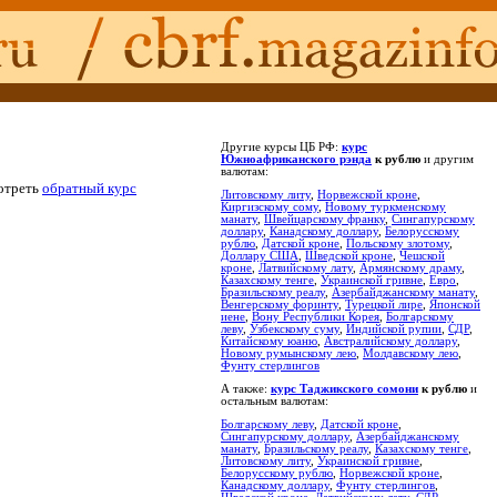
Другие курсы ЦБ РФ:
курс
Южноафриканского рэнда
к рублю
и другим
валютам:
мотреть
обратный курс
Литовскому литу
,
Норвежской кроне
,
Киргизскому сому
,
Новому туркменскому
манату
,
Швейцарскому франку
,
Сингапурскому
доллару
,
Канадскому доллару
,
Белорусскому
рублю
,
Датской кроне
,
Польскому злотому
,
Доллару США
,
Шведской кроне
,
Чешской
кроне
,
Латвийскому лату
,
Армянскому драму
,
Казахскому тенге
,
Украинской гривне
,
Евро
,
Бразильскому реалу
,
Азербайджанскому манату
,
Венгерскому форинту
,
Турецкой лире
,
Японской
иене
,
Вону Республики Корея
,
Болгарскому
леву
,
Узбекскому суму
,
Индийской рупии
,
СДР
,
Китайскому юаню
,
Австралийскому доллару
,
Новому румынскому лею
,
Молдавскому лею
,
Фунту стерлингов
А также:
курс Таджикского сомони
к рублю
и
остальным валютам:
Болгарскому леву
,
Датской кроне
,
Сингапурскому доллару
,
Азербайджанскому
манату
,
Бразильскому реалу
,
Казахскому тенге
,
Литовскому литу
,
Украинской гривне
,
Белорусскому рублю
,
Норвежской кроне
,
Канадскому доллару
,
Фунту стерлингов
,