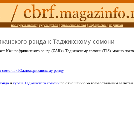
все курсы валют
|
курсы рубля
|
сравнение валют
|
информеры
|
подписки
анского рэнда к Таджикскому сомони
ют: Южноафриканского рэнда (ZAR) к Таджикскому сомони (TJS), можно пос
о сомони к Южноафриканскому рэнду
рэнда
и
курсы Таджикского сомони
по отношению ко всем остальным валютам.