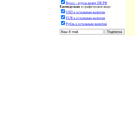
Кросс - курсы валют ЦБ РФ
Еженедельно
в графическом виде:
USD к остальным валютам
EUR к остальным валютам
Рубль к остальным валютам