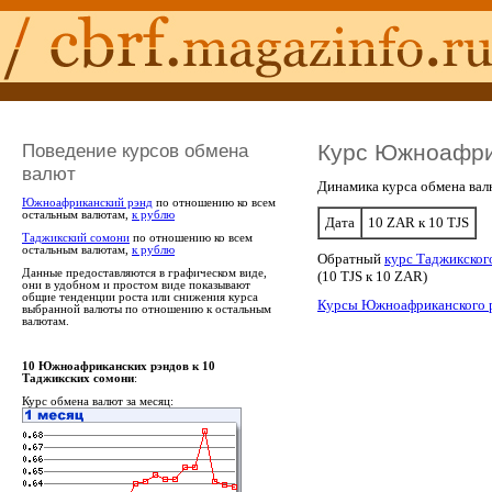
Поведение курсов обмена
Курс Южноафрик
валют
Динамика курса обмена вал
Южноафриканский рэнд
по отношению ко всем
остальным валютам,
к рублю
Дата
10 ZAR к 10 TJS
Таджикский сомони
по отношению ко всем
остальным валютам,
к рублю
Обратный
курс Таджикског
Данные предоставляются в графическом виде,
(10 TJS к 10 ZAR)
они в удобном и простом виде показывают
общие тенденции роста или снижения курса
Курсы Южноафриканского 
выбранной валюты по отношению к остальным
валютам.
10 Южноафриканских рэндов к 10
Таджикских сомони
:
Курс обмена валют за месяц: