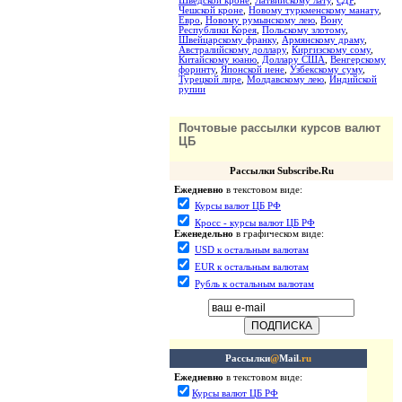
Шведской кроне
,
Латвийскому лату
,
СДР
,
Чешской кроне
,
Новому туркменскому манату
,
Евро
,
Новому румынскому лею
,
Вону
Республики Корея
,
Польскому злотому
,
Швейцарскому франку
,
Армянскому драму
,
Австралийскому доллару
,
Киргизскому сому
,
Китайскому юаню
,
Доллару США
,
Венгерскому
форинту
,
Японской иене
,
Узбекскому суму
,
Турецкой лире
,
Молдавскому лею
,
Индийской
рупии
Почтовые рассылки курсов валют
ЦБ
Рассылки Subscribe.Ru
Ежедневно
в текстовом виде:
Курсы валют ЦБ РФ
Кросс - курсы валют ЦБ РФ
Еженедельно
в графическом виде:
USD к остальным валютам
EUR к остальным валютам
Рубль к остальным валютам
Рассылки
@
Mail
.ru
Ежедневно
в текстовом виде:
Курсы валют ЦБ РФ