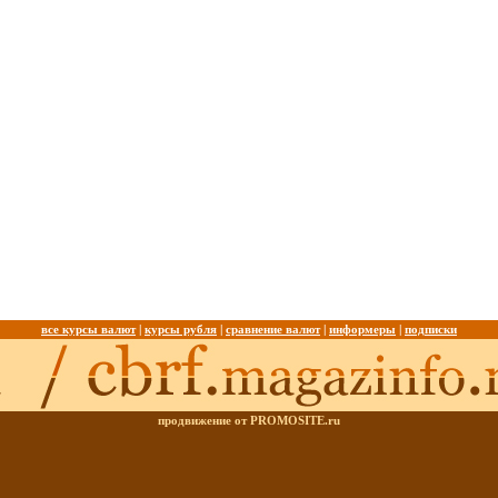
все курсы валют
|
курсы рубля
|
сравнение валют
|
информеры
|
подписки
продвижение от PROMOSITE.ru