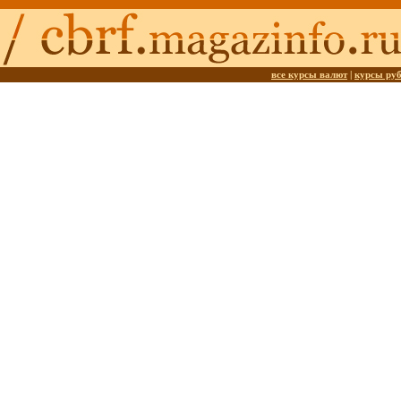
все курсы валют
|
курсы ру