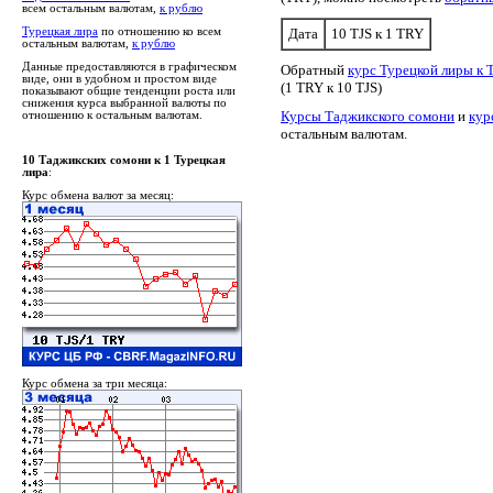
всем остальным валютам,
к рублю
Турецкая лира
по отношению ко всем
Дата
10 TJS к 1 TRY
остальным валютам,
к рублю
Данные предоставляются в графическом
Обратный
курс Турецкой лиры к
виде, они в удобном и простом виде
(1 TRY к 10 TJS)
показывают общие тенденции роста или
снижения курса выбранной валюты по
Курсы Таджикского сомони
и
кур
отношению к остальным валютам.
остальным валютам.
10 Таджикских сомони к 1 Турецкая
лира
:
Курс обмена валют за месяц:
Курс обмена за три месяца: