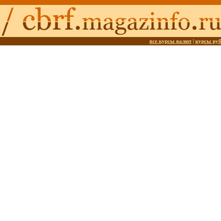
все курсы валют
|
курсы ру