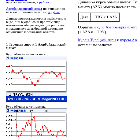
Динамика курса обмена валют: Т
остальным валютам,
к рублю
манату (AZN), можно посмотреть
Азербайджанский манат
по отношению
ко всем остальным валютам,
к рублю
Дата
1 TRY к 1 AZN
Данные предоставляются в графическом
виде, они в удобном и простом виде
показывают общие тенденции роста или
Обратный
курс Азербайджанского
снижения курса выбранной валюты по
(1 AZN к 1 TRY)
отношению к остальным валютам.
Курсы Турецкой лиры
и
курсы Аз
остальным валютам.
1 Турецкая лира к 1 Азербайджанский
манат
:
Курс обмена валют за месяц:
Курс обмена за три месяца: