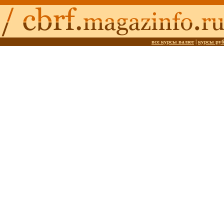
все курсы валют
|
курсы ру