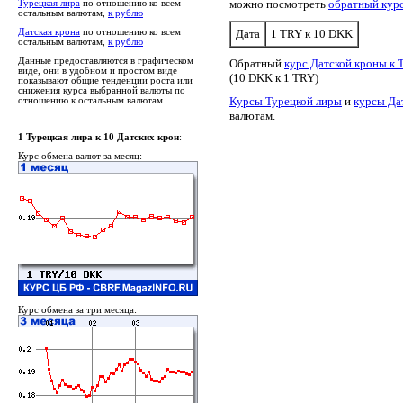
можно посмотреть
обратный кур
Турецкая лира
по отношению ко всем
остальным валютам,
к рублю
Датская крона
по отношению ко всем
Дата
1 TRY к 10 DKK
остальным валютам,
к рублю
Данные предоставляются в графическом
Обратный
курс Датской кроны к 
виде, они в удобном и простом виде
(10 DKK к 1 TRY)
показывают общие тенденции роста или
снижения курса выбранной валюты по
Курсы Турецкой лиры
и
курсы Да
отношению к остальным валютам.
валютам.
1 Турецкая лира к 10 Датских крон
:
Курс обмена валют за месяц:
Курс обмена за три месяца: