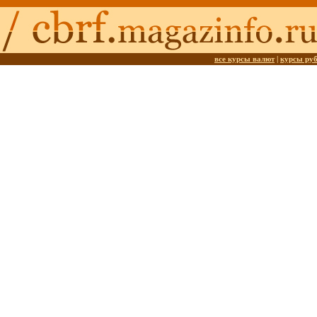
все курсы валют
|
курсы ру