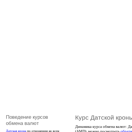
Поведение курсов
Курс Датской крон
обмена валют
Динамика курса обмена валют: Д
(AMD), можно посмотреть
обрат
Датская крона
по отношению ко всем