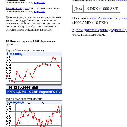
остальным валютам,
к рублю
Армянский драм
по отношению ко всем
Дата
10 DKK к 1000 AMD
остальным валютам,
к рублю
Данные предоставляются в графическом
Обратный
курс Армянского драма
виде, они в удобном и простом виде
(1000 AMD к 10 DKK)
показывают общие тенденции роста или
снижения курса выбранной валюты по
Курсы Датской кроны
и
курсы Ар
отношению к остальным валютам.
остальным валютам.
10 Датских крон к 1000 Армянских
драм
:
Курс обмена валют за месяц:
Курс обмена за три месяца: