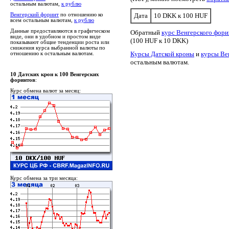
остальным валютам,
к рублю
Венгерский форинт
по отношению ко
Дата
10 DKK к 100 HUF
всем остальным валютам,
к рублю
Данные предоставляются в графическом
Обратный
курс Венгерского фори
виде, они в удобном и простом виде
(100 HUF к 10 DKK)
показывают общие тенденции роста или
снижения курса выбранной валюты по
Курсы Датской кроны
и
курсы Ве
отношению к остальным валютам.
остальным валютам.
10 Датских крон к 100 Венгерских
форинтов
:
Курс обмена валют за месяц:
Курс обмена за три месяца: