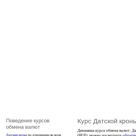
Поведение курсов
Курс Датской крон
обмена валют
Динамика курса обмена валют: Д
(HUF), можно посмотреть
обратн
Датская крона
по отношению ко всем