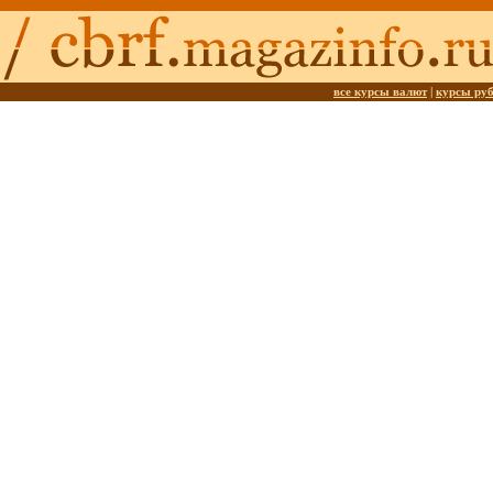
все курсы валют
|
курсы ру