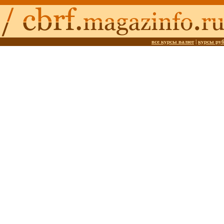
все курсы валют
|
курсы ру