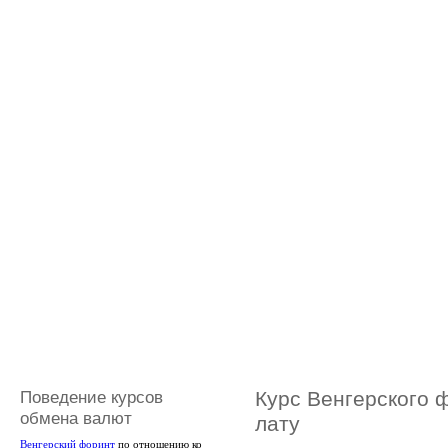
Поведение курсов
Курс Венгерского 
обмена валют
лату
Венгерский форинт
по отношению ко