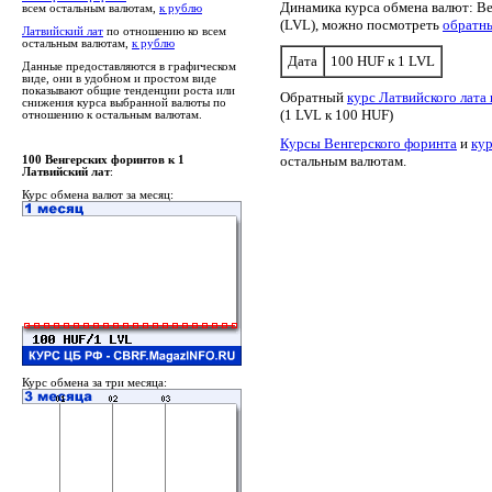
Динамика курса обмена валют: Ве
всем остальным валютам,
к рублю
(LVL), можно посмотреть
обратн
Латвийский лат
по отношению ко всем
остальным валютам,
к рублю
Дата
100 HUF к 1 LVL
Данные предоставляются в графическом
виде, они в удобном и простом виде
показывают общие тенденции роста или
Обратный
курс Латвийского лата
снижения курса выбранной валюты по
(1 LVL к 100 HUF)
отношению к остальным валютам.
Курсы Венгерского форинта
и
кур
остальным валютам.
100 Венгерских форинтов к 1
Латвийский лат
:
Курс обмена валют за месяц:
Курс обмена за три месяца: