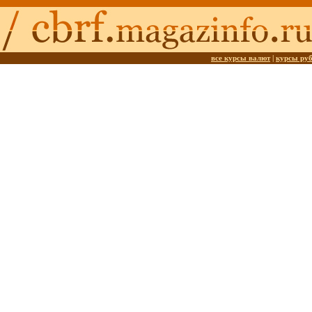
все курсы валют
|
курсы ру