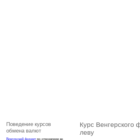
Поведение курсов
Курс Венгерского 
обмена валют
леву
Венгерский форинт
по отношению ко