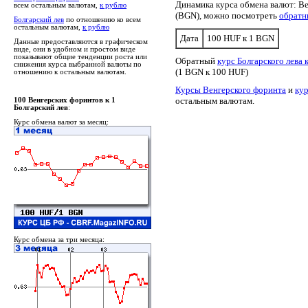
Динамика курса обмена валют: Ве
всем остальным валютам,
к рублю
(BGN), можно посмотреть
обратн
Болгарский лев
по отношению ко всем
остальным валютам,
к рублю
Дата
100 HUF к 1 BGN
Данные предоставляются в графическом
виде, они в удобном и простом виде
показывают общие тенденции роста или
Обратный
курс Болгарского лева
снижения курса выбранной валюты по
(1 BGN к 100 HUF)
отношению к остальным валютам.
Курсы Венгерского форинта
и
кур
остальным валютам.
100 Венгерских форинтов к 1
Болгарский лев
:
Курс обмена валют за месяц:
Курс обмена за три месяца: