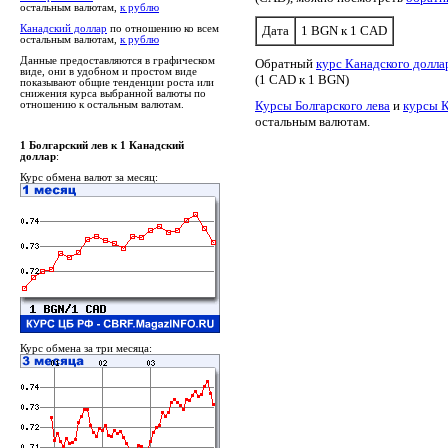
остальным валютам,
к рублю
Канадский доллар
по отношению ко всем
Дата
1 BGN к 1 CAD
остальным валютам,
к рублю
Данные предоставляются в графическом
Обратный
курс Канадского долла
виде, они в удобном и простом виде
(1 CAD к 1 BGN)
показывают общие тенденции роста или
снижения курса выбранной валюты по
Курсы Болгарского лева
и
курсы К
отношению к остальным валютам.
остальным валютам.
1 Болгарский лев к 1 Канадский
доллар
:
Курс обмена валют за месяц:
Курс обмена за три месяца: