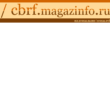
все курсы валют
|
курсы ру