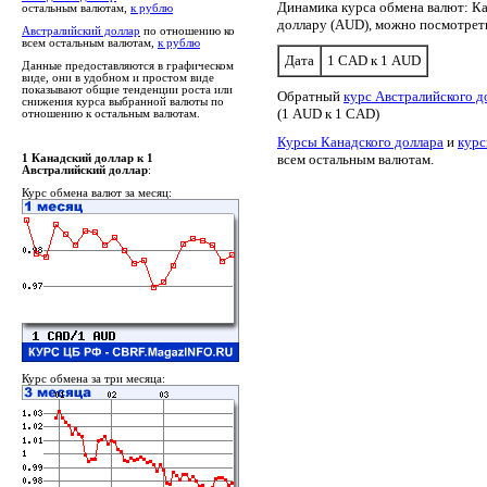
Динамика курса обмена валют: Ка
остальным валютам,
к рублю
доллару (AUD), можно посмотре
Австралийский доллар
по отношению ко
всем остальным валютам,
к рублю
Дата
1 CAD к 1 AUD
Данные предоставляются в графическом
виде, они в удобном и простом виде
показывают общие тенденции роста или
Обратный
курс Австралийского д
снижения курса выбранной валюты по
(1 AUD к 1 CAD)
отношению к остальным валютам.
Курсы Канадского доллара
и
курс
всем остальным валютам.
1 Канадский доллар к 1
Австралийский доллар
:
Курс обмена валют за месяц:
Курс обмена за три месяца: