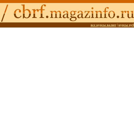
все курсы валют
|
курсы ру