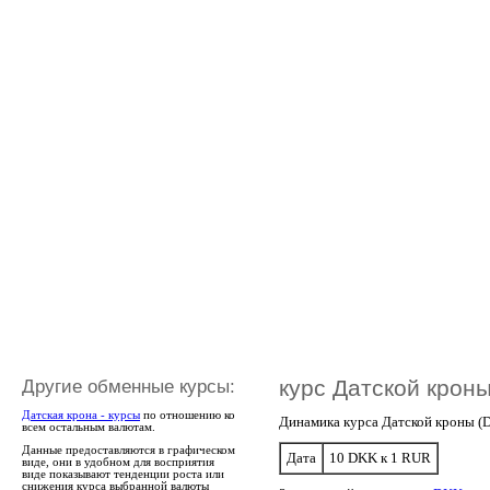
Другие обменные курсы:
курс Датской кроны
Датская крона - курсы
по отношению ко
Динамика курса Датской кроны (
всем остальным валютам.
Данные предоставляются в графическом
Дата
10 DKK к 1 RUR
виде, они в удобном для восприятия
виде показывают тенденции роста или
снижения курса выбранной валюты