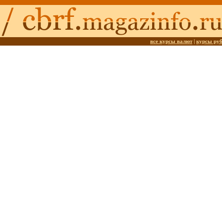
все курсы валют
|
курсы ру