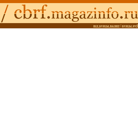
все курсы валют
|
курсы ру