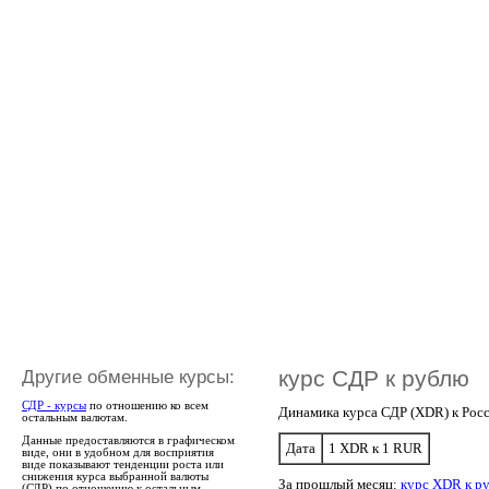
Другие обменные курсы:
курс СДР к рублю
СДР - курсы
по отношению ко всем
Динамика курса СДР (XDR) к Рос
остальным валютам.
Данные предоставляются в графическом
Дата
1 XDR к 1 RUR
виде, они в удобном для восприятия
виде показывают тенденции роста или
снижения курса выбранной валюты
За прошлый месяц:
курс XDR к ру
(СДР) по отношению к остальным