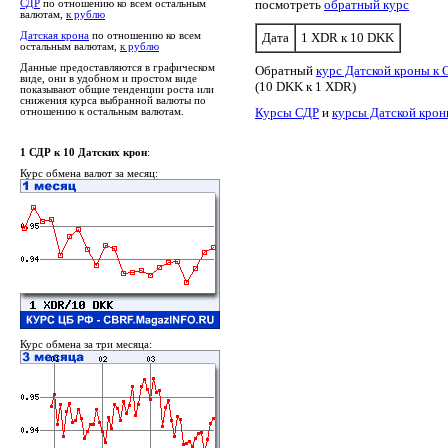
посмотреть
обратный курс
СДР
по отношению ко всем остальным
валютам,
к рублю
Датская крона
по отношению ко всем
Дата
1 XDR к 10 DKK
остальным валютам,
к рублю
Данные предоставляются в графическом
Обратный
курс Датской кроны к 
виде, они в удобном и простом виде
(10 DKK к 1 XDR)
показывают общие тенденции роста или
снижения курса выбранной валюты по
Курсы СДР
и
курсы Датской кро
отношению к остальным валютам.
1 СДР к 10 Датских крон
:
Курс обмена валют за месяц:
Курс обмена за три месяца: