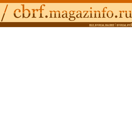
все курсы валют
|
курсы ру