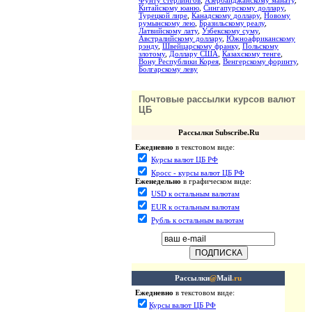
Фунту стерлингов
,
Азербайджанскому манату
,
Китайскому юаню
,
Сингапурскому доллару
,
Турецкой лире
,
Канадскому доллару
,
Новому
румынскому лею
,
Бразильскому реалу
,
Латвийскому лату
,
Узбекскому суму
,
Австралийскому доллару
,
Южноафриканскому
рэнду
,
Швейцарскому франку
,
Польскому
злотому
,
Доллару США
,
Казахскому тенге
,
Вону Республики Корея
,
Венгерскому форинту
,
Болгарскому леву
Почтовые рассылки курсов валют
ЦБ
Рассылки Subscribe.Ru
Ежедневно
в текстовом виде:
Курсы валют ЦБ РФ
Кросс - курсы валют ЦБ РФ
Еженедельно
в графическом виде:
USD к остальным валютам
EUR к остальным валютам
Рубль к остальным валютам
Рассылки
@
Mail
.ru
Ежедневно
в текстовом виде:
Курсы валют ЦБ РФ