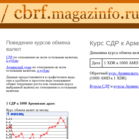
Поведение курсов обмена
Курс СДР к Арм
валют
Динамика курса обмена ва
СДР
по отношению ко всем остальным валютам,
к рублю
Дата
1 XDR к 1000 AMD
Армянский драм
по отношению ко всем
остальным валютам,
к рублю
Обратный
курс Армянского
Данные предоставляются в графическом виде,
(1000 AMD к 1 XDR)
они в удобном и простом виде показывают
общие тенденции роста или снижения курса
Курсы СДР
и
курсы Армянс
выбранной валюты по отношению к остальным
валютам.
1 СДР к 1000 Армянских драм
:
Курс обмена валют за месяц: