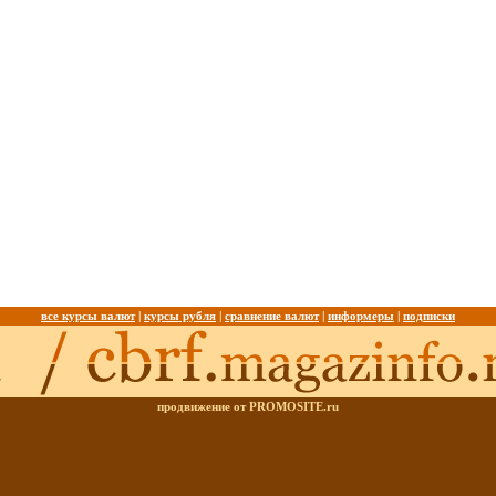
все курсы валют
|
курсы рубля
|
сравнение валют
|
информеры
|
подписки
продвижение от PROMOSITE.ru