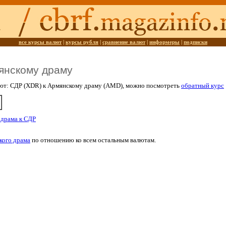
все курсы валют
|
курсы рубля
|
сравнение валют
|
информеры
|
подписки
янскому драму
лют: СДР (XDR) к Армянскому драму (AMD), можно посмотреть
обратный курс
 драма к СДР
кого драма
по отношению ко всем остальным валютам.