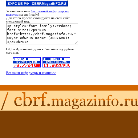
Установите наш
бесплатный информер по
валютам
на свой сайт!
Для этого просто скопируйте на свой сайт
следующий код:
СДР и Армянский драм к Российскому рублю
сегодня:
Все наши информеры и кнопки>>