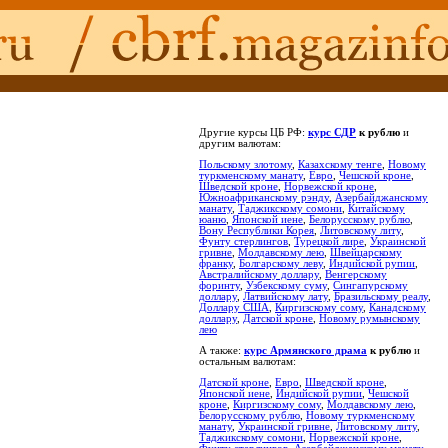
Другие курсы ЦБ РФ:
курс СДР
к рублю
и
другим валютам:
Польскому злотому
,
Казахскому тенге
,
Новому
туркменскому манату
,
Евро
,
Чешской кроне
,
Шведской кроне
,
Норвежской кроне
,
Южноафриканскому рэнду
,
Азербайджанскому
манату
,
Таджикскому сомони
,
Китайскому
юаню
,
Японской иене
,
Белорусскому рублю
,
Вону Республики Корея
,
Литовскому литу
,
Фунту стерлингов
,
Турецкой лире
,
Украинской
гривне
,
Молдавскому лею
,
Швейцарскому
франку
,
Болгарскому леву
,
Индийской рупии
,
Австралийскому доллару
,
Венгерскому
форинту
,
Узбекскому суму
,
Сингапурскому
доллару
,
Латвийскому лату
,
Бразильскому реалу
,
Доллару США
,
Киргизскому сому
,
Канадскому
доллару
,
Датской кроне
,
Новому румынскому
лею
А также:
курс Армянского драма
к рублю
и
остальным валютам:
Датской кроне
,
Евро
,
Шведской кроне
,
Японской иене
,
Индийской рупии
,
Чешской
кроне
,
Киргизскому сому
,
Молдавскому лею
,
Белорусскому рублю
,
Новому туркменскому
манату
,
Украинской гривне
,
Литовскому литу
,
Таджикскому сомони
,
Норвежской кроне
,