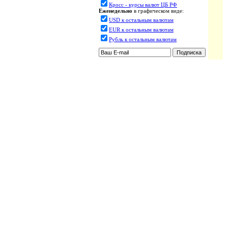
Кросс - курсы валют ЦБ РФ
Еженедельно
в графическом виде:
USD к остальным валютам
EUR к остальным валютам
Рубль к остальным валютам