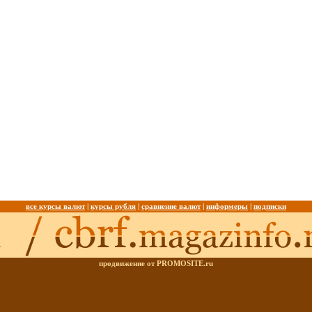
все курсы валют
|
курсы рубля
|
сравнение валют
|
информеры
|
подписки
продвижение от PROMOSITE.ru