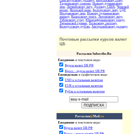
Сингапурскому доллару
,
Киргизскому сому
,
Таджикскому сомони
,
Новому румынскому
лею
,
Латвийскому лату
,
Доллару США
,
Чешской
кроне
,
Японской иене
,
Болгарскому леву
,
СДР
,
Молдавскому лею
,
Новому туркменскому
манату
,
Казахскому тенге
,
Литовскому литу
,
Узбекскому суму
,
Южноафриканскому рэнду
,
Украинской гривне
,
Польскому злотому
,
Белорусскому рублю
,
Австралийскому доллару
Почтовые рассылки курсов валют
ЦБ
Рассылки Subscribe.Ru
Ежедневно
в текстовом виде:
Курсы валют ЦБ РФ
Кросс - курсы валют ЦБ РФ
Еженедельно
в графическом виде:
USD к остальным валютам
EUR к остальным валютам
Рубль к остальным валютам
Рассылки
@
Mail
.ru
Ежедневно
в текстовом виде:
Курсы валют ЦБ РФ
Кросс - курсы валют ЦБ РФ