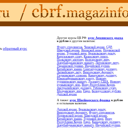
Другие курсы ЦБ РФ:
курс Армянского драма
к рублю
и другим валютам:
Фунту стерлингов
,
Чешской кроне
,
СДР
,
ть
обратный курс
Шведской кроне
,
Японской иене
,
Норвежской
кроне
,
Турецкой лире
,
Бразильскому реалу
,
Киргизскому сому
,
Казахскому тенге
,
Польскому злотому
,
Болгарскому леву
,
Азербайджанскому манату
,
Литовскому литу
,
Украинской гривне
,
Индийской рупии
,
Китайскому юаню
,
Сингапурскому доллару
,
Латвийскому лату
,
Венгерскому форинту
,
Таджикскому сомони
,
Канадскому доллару
,
Южноафриканскому рэнду
,
Новому
туркменскому манату
,
Доллару США
,
Новому
румынскому лею
,
Вону Республики Корея
,
Австралийскому доллару
,
Узбекскому суму
,
Молдавскому лею
,
Евро
,
Белорусскому рублю
,
Датской кроне
А также:
курс Швейцарского франка
к рублю
и остальным валютам:
Датской кроне
,
Бразильскому реалу
,
Венгерскому форинту
,
Фунту стерлингов
,
Норвежской кроне
,
Шведской кроне
,
Китайскому юаню
,
Турецкой лире
,
Вону
Республики Корея
,
Евро
,
Канадскому доллару
,
Азербайджанскому манату
,
Индийской рупии
,