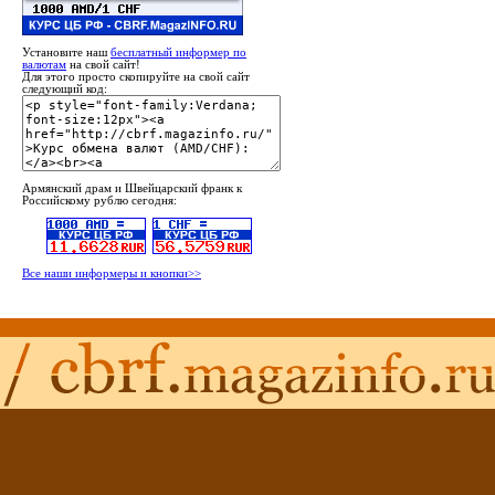
Установите наш
бесплатный информер по
валютам
на свой сайт!
Для этого просто скопируйте на свой сайт
следующий код:
Армянский драм и Швейцарский франк к
Российскому рублю сегодня:
Все наши информеры и кнопки>>