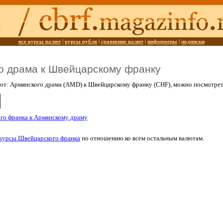
все курсы валют
|
курсы рубля
|
сравнение валют
|
информеры
|
подписки
о драма к Швейцарскому франку
лют: Армянского драма (AMD) к Швейцарскому франку (CHF), можно посмотре
го франка к Армянскому драму
курсы Швейцарского франка
по отношению ко всем остальным валютам.