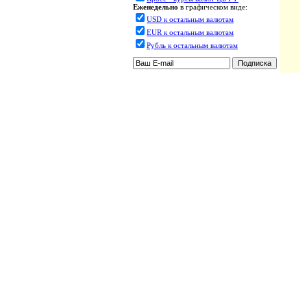
Еженедельно
в графическом виде:
USD к остальным валютам
EUR к остальным валютам
Рубль к остальным валютам