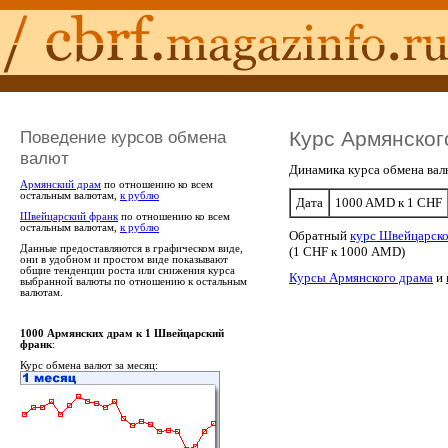
Поведение курсов обмена
Курс Армянског
валют
Динамика курса обмена ва
Армянский драм
по отношению ко всем
остальным валютам,
к рублю
Дата
1000 AMD к 1 CHF
Швейцарский франк
по отношению ко всем
остальным валютам,
к рублю
Обратный
курс Швейцарско
Данные предоставляются в графическом виде,
(1 CHF к 1000 AMD)
они в удобном и простом виде показывают
общие тенденции роста или снижения курса
Курсы Армянского драма
и
выбранной валюты по отношению к остальным
валютам.
1000 Армянских драм к 1 Швейцарский
франк
:
Курс обмена валют за месяц: