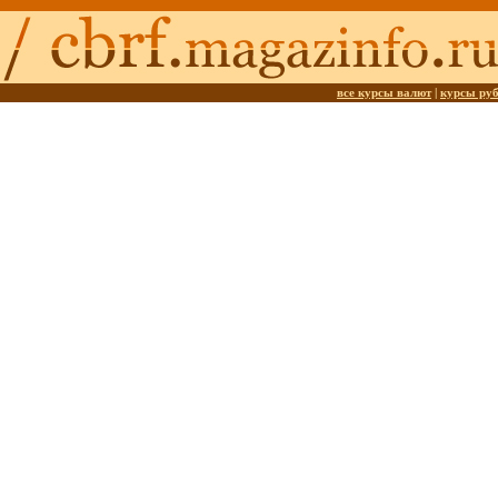
все курсы валют
|
курсы ру