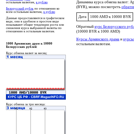
Динамика курса обмена валют: А
остальным валютам,
к рублю
(BYR), можно посмотреть
обратн
Белорусский рубль
по отношению ко
всем остальным валютам,
к рублю
Дата
1000 AMD к 10000 BYR
Данные предоставляются в графическом
виде, они в удобном и простом виде
показывают общие тенденции роста или
Обратный
курс Белорусского руб
снижения курса выбранной валюты по
(10000 BYR к 1000 AMD)
отношению к остальным валютам.
Курсы Армянского драма
и
курсы
остальным валютам.
1000 Армянских драм к 10000
Белорусских рублей
:
Курс обмена валют за месяц:
Курс обмена за три месяца: