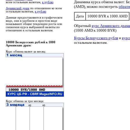
Динамика курса обмена валют: Б
всем остальным валютам,
к рублю
(AMD), можно посмотреть
обрат
Армянский драм
по отношению ко всем
остальным валютам,
к рублю
Дата
10000 BYR к 1000 AMD
Данные предоставляются в графическом
виде, они в удобном и простом виде
показывают общие тенденции роста или
Обратный
курс Армянского драма
снижения курса выбранной валюты по
(1000 AMD к 10000 BYR)
отношению к остальным валютам.
Курсы Белорусского рубля
и
курс
остальным валютам.
10000 Белорусских рублей к 1000
Армянских драм
:
Курс обмена валют за месяц:
Курс обмена за три месяца: