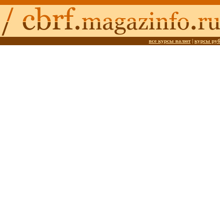
все курсы валют
|
курсы ру