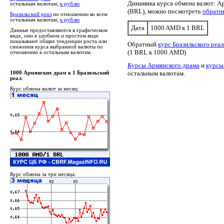
Динамика курса обмена валют: Ар
остальным валютам,
к рублю
(BRL), можно посмотреть
обратн
Бразильский реал
по отношению ко всем
остальным валютам,
к рублю
Дата
1000 AMD к 1 BRL
Данные предоставляются в графическом
виде, они в удобном и простом виде
показывают общие тенденции роста или
Обратный
курс Бразильского реа
снижения курса выбранной валюты по
(1 BRL к 1000 AMD)
отношению к остальным валютам.
Курсы Армянского драма
и
курсы
остальным валютам.
1000 Армянских драм к 1 Бразильский
реал
:
Курс обмена валют за месяц:
Курс обмена за три месяца: