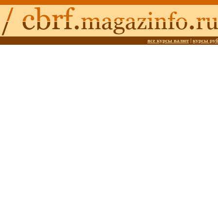
все курсы валют
|
курсы ру