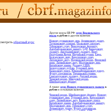
Другие курсы ЦБ РФ:
курс Бразильского
реала
к рублю
и другим валютам:
Новому румынскому лею
,
Армянскому драму
,
осмотреть
обратный курс
Таджикскому сомони
,
Польскому злотому
,
Узбекскому суму
,
Венгерскому форинту
,
Азербайджанскому манату
,
СДР
,
Канадскому
доллару
,
Австралийскому доллару
,
Вону
Республики Корея
,
Индийской рупии
,
Евро
,
Болгарскому леву
,
Киргизскому сому
,
Литовскому литу
,
Норвежской кроне
,
Японской
иене
,
Латвийскому лату
,
Молдавскому лею
,
Китайскому юаню
,
Доллару США
,
Белорусскому рублю
,
Турецкой лире
,
.
Казахскому тенге
,
Южноафриканскому рэнду
,
Фунту стерлингов
,
Украинской гривне
,
Сингапурскому доллару
,
Датской кроне
,
Чешской кроне
,
Шведской кроне
,
Швейцарскому франку
А также:
курс Нового туркменского маната
к
рублю
и остальным валютам:
Чешской кроне
,
Швейцарскому франку
,
Новому
румынскому лею
,
Турецкой лире
,
Киргизскому
сому
,
Латвийскому лату
,
Казахскому тенге
,
Китайскому юаню
,
Азербайджанскому манату
,
Молдавскому лею
,
Узбекскому суму
,
Армянскому драму
,
Фунту стерлингов
,