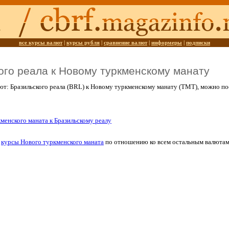
все курсы валют
|
курсы рубля
|
сравнение валют
|
информеры
|
подписки
ого реала к Новому туркменскому манату
ют: Бразильского реала (BRL) к Новому туркменскому манату (TMT), можно п
менского маната к Бразильскому реалу
и
курсы Нового туркменского маната
по отношению ко всем остальным валютам