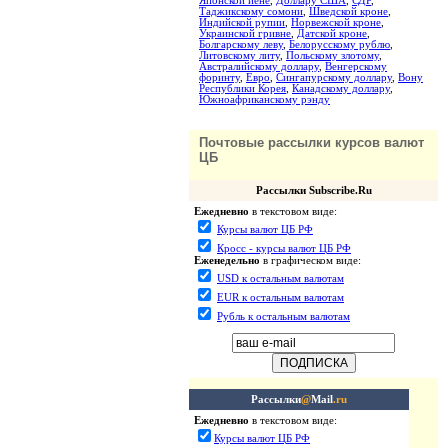
Японской иене
,
Доллару США
,
СДР
,
Таджикскому сомони
,
Шведской кроне
,
Индийской рупии
,
Норвежской кроне
,
Украинской гривне
,
Датской кроне
,
Болгарскому леву
,
Белорусскому рублю
,
Литовскому литу
,
Польскому злотому
,
Австралийскому доллару
,
Венгерскому
форинту
,
Евро
,
Сингапурскому доллару
,
Вону
Республики Корея
,
Канадскому доллару
,
Южноафриканскому рэнду
Почтовые рассылки курсов валют
ЦБ
Рассылки Subscribe.Ru
Ежедневно
в текстовом виде:
Курсы валют ЦБ РФ
Кросс - курсы валют ЦБ РФ
Еженедельно
в графическом виде:
USD к остальным валютам
EUR к остальным валютам
Рубль к остальным валютам
Рассылки
@
Mail
.ru
Ежедневно
в текстовом виде:
Курсы валют ЦБ РФ