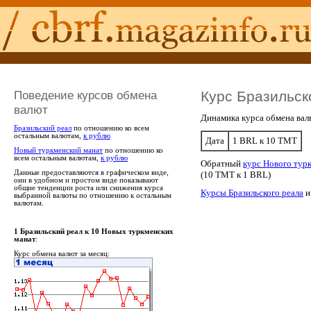
Поведение курсов обмена
Курс Бразильск
валют
Динамика курса обмена вал
Бразильский реал
по отношению ко всем
остальным валютам,
к рублю
Дата
1 BRL к 10 TMT
Новый туркменский манат
по отношению ко
всем остальным валютам,
к рублю
Обратный
курс Нового турк
Данные предоставляются в графическом виде,
(10 TMT к 1 BRL)
они в удобном и простом виде показывают
общие тенденции роста или снижения курса
Курсы Бразильского реала
выбранной валюты по отношению к остальным
валютам.
1 Бразильский реал к 10 Новых туркменских
манат
:
Курс обмена валют за месяц: