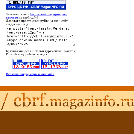
Установите наш
бесплатный информер по
валютам
на свой сайт!
Для этого просто скопируйте на свой сайт
следующий код:
Бразильский реал и Новый туркменский манат к
Российскому рублю сегодня:
Все наши информеры и кнопки>>