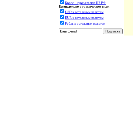
Кросс - курсы валют ЦБ РФ
Еженедельно
в графическом виде:
USD к остальным валютам
EUR к остальным валютам
Рубль к остальным валютам