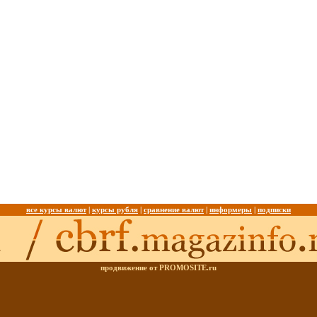
все курсы валют
|
курсы рубля
|
сравнение валют
|
информеры
|
подписки
продвижение от PROMOSITE.ru