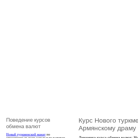
Поведение курсов
Курс Нового туркме
обмена валют
Армянскому драму
Новый туркменский манат
по
Динамика курса обмена валют: Но
отношению ко всем остальным валютам,