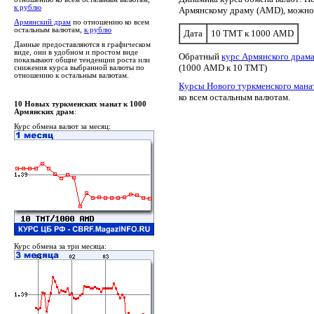
к рублю
Армянскому драму (AMD), можно
Армянский драм
по отношению ко всем
остальным валютам,
к рублю
Дата
10 TMT к 1000 AMD
Данные предоставляются в графическом
виде, они в удобном и простом виде
Обратный
курс Армянского драм
показывают общие тенденции роста или
(1000 AMD к 10 TMT)
снижения курса выбранной валюты по
отношению к остальным валютам.
Курсы Нового туркменского мана
ко всем остальным валютам.
10 Новых туркменских манат к 1000
Армянских драм
:
Курс обмена валют за месяц:
Курс обмена за три месяца: