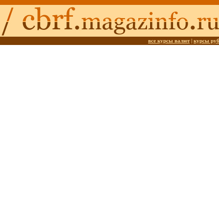
все курсы валют
|
курсы ру