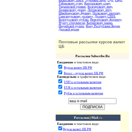
Казахскому тенге
,
Турецкой лире
,
СДР
,
Евро
,
Узбекскому суму
,
Киргизскому сому
,
Украинской гривне
,
Болгарскому леву
,
Армянскому драму
,
Литовскому литу
,
Швейцарскому франку
,
Польскому злотому
,
Сингапурскому доллару
,
Доллару США
,
Белорусскому рублю
,
Венгерскому форинту
,
Фунту стерлингов
,
Китайскому юаню
,
Индийской рупии
,
Вону Республики Корея
,
Датской кроне
Почтовые рассылки курсов валют
ЦБ
Рассылки Subscribe.Ru
Ежедневно
в текстовом виде:
Курсы валют ЦБ РФ
Кросс - курсы валют ЦБ РФ
Еженедельно
в графическом виде:
USD к остальным валютам
EUR к остальным валютам
Рубль к остальным валютам
Рассылки
@
Mail
.ru
Ежедневно
в текстовом виде:
Курсы валют ЦБ РФ