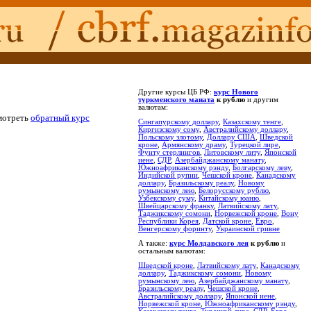
Другие курсы ЦБ РФ:
курс Нового
туркменского маната
к рублю
и другим
валютам:
мотреть
обратный курс
Сингапурскому доллару
,
Казахскому тенге
,
Киргизскому сому
,
Австралийскому доллару
,
Польскому злотому
,
Доллару США
,
Шведской
кроне
,
Армянскому драму
,
Турецкой лире
,
Фунту стерлингов
,
Литовскому литу
,
Японской
иене
,
СДР
,
Азербайджанскому манату
,
Южноафриканскому рэнду
,
Болгарскому леву
,
Индийской рупии
,
Чешской кроне
,
Канадскому
доллару
,
Бразильскому реалу
,
Новому
румынскому лею
,
Белорусскому рублю
,
Узбекскому суму
,
Китайскому юаню
,
Швейцарскому франку
,
Латвийскому лату
,
Таджикскому сомони
,
Норвежской кроне
,
Вону
Республики Корея
,
Датской кроне
,
Евро
,
Венгерскому форинту
,
Украинской гривне
А также:
курс Молдавского лея
к рублю
и
остальным валютам:
Шведской кроне
,
Латвийскому лату
,
Канадскому
доллару
,
Таджикскому сомони
,
Новому
румынскому лею
,
Азербайджанскому манату
,
Бразильскому реалу
,
Чешской кроне
,
Австралийскому доллару
,
Японской иене
,
Норвежской кроне
,
Южноафриканскому рэнду
,