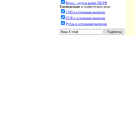
Кросс - курсы валют ЦБ РФ
Еженедельно
в графическом виде:
USD к остальным валютам
EUR к остальным валютам
Рубль к остальным валютам