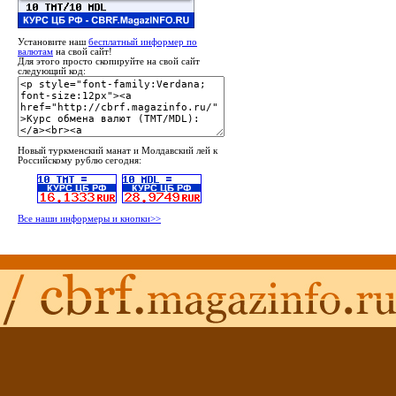
Установите наш
бесплатный информер по
валютам
на свой сайт!
Для этого просто скопируйте на свой сайт
следующий код:
Новый туркменский манат и Молдавский лей к
Российскому рублю сегодня:
Все наши информеры и кнопки>>