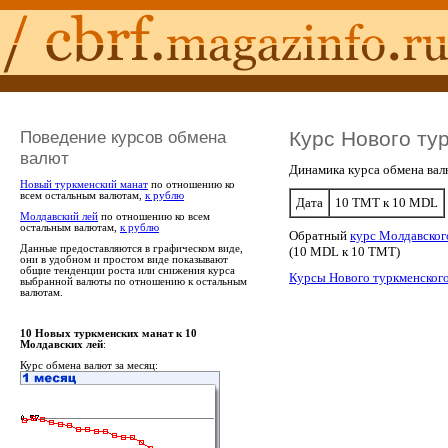
Поведение курсов обмена
Курс Нового ту
валют
Динамика курса обмена вал
Новый туркменский манат
по отношению ко
всем остальным валютам,
к рублю
Дата
10 TMT к 10 MDL
Молдавский лей
по отношению ко всем
остальным валютам,
к рублю
Обратный
курс Молдавског
Данные предоставляются в графическом виде,
(10 MDL к 10 TMT)
они в удобном и простом виде показывают
общие тенденции роста или снижения курса
Курсы Нового туркменского
выбранной валюты по отношению к остальным
валютам.
10 Новых туркменских манат к 10
Молдавских лей
:
Курс обмена валют за месяц: