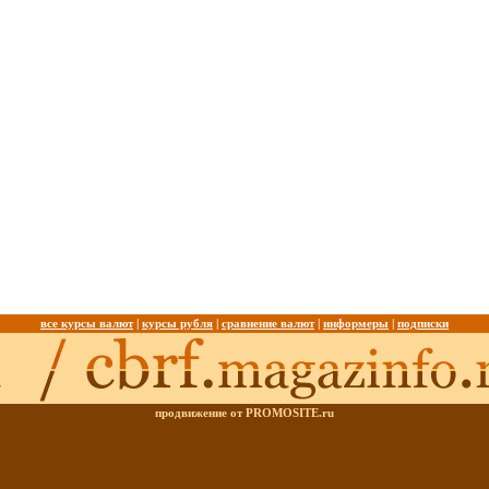
все курсы валют
|
курсы рубля
|
сравнение валют
|
информеры
|
подписки
продвижение от PROMOSITE.ru