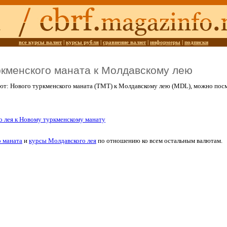
все курсы валют
|
курсы рубля
|
сравнение валют
|
информеры
|
подписки
ркменского маната к Молдавскому лею
ют: Нового туркменского маната (TMT) к Молдавскому лею (MDL), можно пос
о лея к Новому туркменскому манату
 маната
и
курсы Молдавского лея
по отношению ко всем остальным валютам.