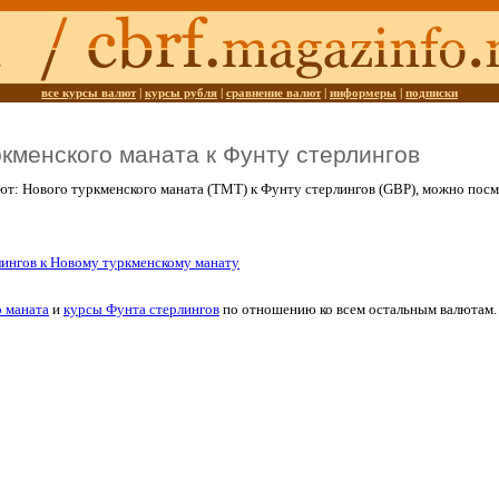
все курсы валют
|
курсы рубля
|
сравнение валют
|
информеры
|
подписки
ркменского маната к Фунту стерлингов
ют: Нового туркменского маната (TMT) к Фунту стерлингов (GBP), можно пос
лингов к Новому туркменскому манату
 маната
и
курсы Фунта стерлингов
по отношению ко всем остальным валютам.