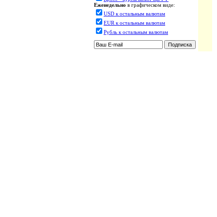
Еженедельно
в графическом виде:
USD к остальным валютам
EUR к остальным валютам
Рубль к остальным валютам