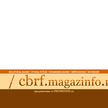
все курсы валют
|
курсы рубля
|
сравнение валют
|
информеры
|
подписки
продвижение от PROMOSITE.ru