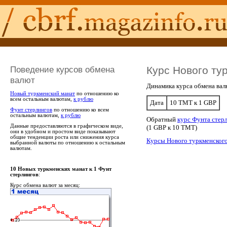
Поведение курсов обмена
Курс Нового ту
валют
Динамика курса обмена вал
Новый туркменский манат
по отношению ко
всем остальным валютам,
к рублю
Дата
10 TMT к 1 GBP
Фунт стерлингов
по отношению ко всем
остальным валютам,
к рублю
Обратный
курс Фунта стер
Данные предоставляются в графическом виде,
(1 GBP к 10 TMT)
они в удобном и простом виде показывают
общие тенденции роста или снижения курса
Курсы Нового туркменского
выбранной валюты по отношению к остальным
валютам.
10 Новых туркменских манат к 1 Фунт
стерлингов
:
Курс обмена валют за месяц: