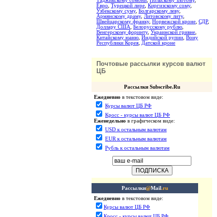
Таджикскому сомони
,
Польскому злотому
,
Евро
,
Турецкой лире
,
Киргизскому сому
,
Узбекскому суму
,
Болгарскому леву
,
Армянскому драму
,
Литовскому литу
,
Швейцарскому франку
,
Норвежской кроне
,
СДР
,
Доллару США
,
Белорусскому рублю
,
Венгерскому форинту
,
Украинской гривне
,
Китайскому юаню
,
Индийской рупии
,
Вону
Республики Корея
,
Датской кроне
Почтовые рассылки курсов валют
ЦБ
Рассылки Subscribe.Ru
Ежедневно
в текстовом виде:
Курсы валют ЦБ РФ
Кросс - курсы валют ЦБ РФ
Еженедельно
в графическом виде:
USD к остальным валютам
EUR к остальным валютам
Рубль к остальным валютам
Рассылки
@
Mail
.ru
Ежедневно
в текстовом виде:
Курсы валют ЦБ РФ
Кросс - курсы валют ЦБ РФ