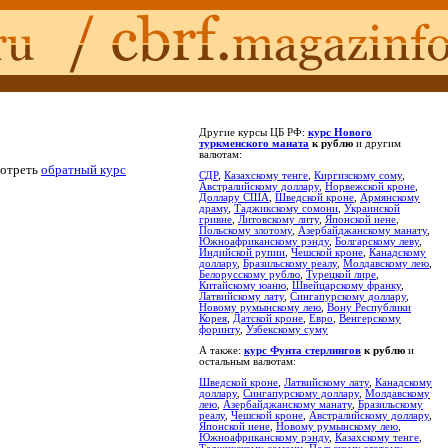
Другие курсы ЦБ РФ:
курс Нового
туркменского маната
к рублю
и другим
валютам:
мотреть
обратный курс
СДР
,
Казахскому тенге
,
Киргизскому сому
,
Австралийскому доллару
,
Норвежской кроне
,
Доллару США
,
Шведской кроне
,
Армянскому
драму
,
Таджикскому сомони
,
Украинской
гривне
,
Литовскому литу
,
Японской иене
,
Польскому злотому
,
Азербайджанскому манату
,
Южноафриканскому рэнду
,
Болгарскому леву
,
Индийской рупии
,
Чешской кроне
,
Канадскому
доллару
,
Бразильскому реалу
,
Молдавскому лею
,
Белорусскому рублю
,
Турецкой лире
,
Китайскому юаню
,
Швейцарскому франку
,
Латвийскому лату
,
Сингапурскому доллару
,
Новому румынскому лею
,
Вону Республики
Корея
,
Датской кроне
,
Евро
,
Венгерскому
форинту
,
Узбекскому суму
А также:
курс Фунта стерлингов
к рублю
и
остальным валютам:
Шведской кроне
,
Латвийскому лату
,
Канадскому
доллару
,
Сингапурскому доллару
,
Молдавскому
лею
,
Азербайджанскому манату
,
Бразильскому
реалу
,
Чешской кроне
,
Австралийскому доллару
,
Японской иене
,
Новому румынскому лею
,
Южноафриканскому рэнду
,
Казахскому тенге
,