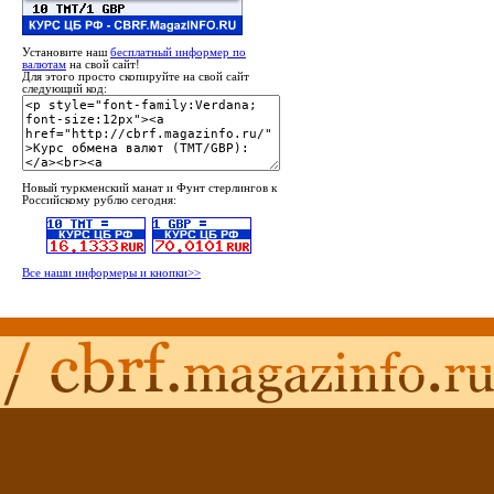
Установите наш
бесплатный информер по
валютам
на свой сайт!
Для этого просто скопируйте на свой сайт
следующий код:
Новый туркменский манат и Фунт стерлингов к
Российскому рублю сегодня:
Все наши информеры и кнопки>>