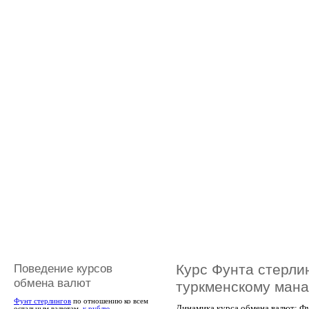
Поведение курсов
Курс Фунта стерли
обмена валют
туркменскому мана
Фунт стерлингов
по отношению ко всем
Динамика курса обмена валют: Ф
остальным валютам,
к рублю