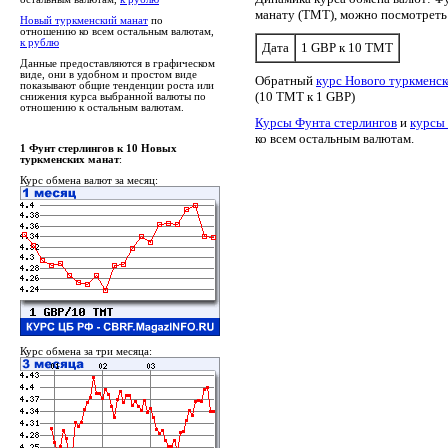
манату (TMT), можно посмотрет
Новый туркменский манат
по
отношению ко всем остальным валютам,
к рублю
Дата
1 GBP к 10 TMT
Данные предоставляются в графическом
виде, они в удобном и простом виде
Обратный
курс Нового туркменск
показывают общие тенденции роста или
(10 TMT к 1 GBP)
снижения курса выбранной валюты по
отношению к остальным валютам.
Курсы Фунта стерлингов
и
курсы 
ко всем остальным валютам.
1 Фунт стерлингов к 10 Новых
туркменских манат
:
Курс обмена валют за месяц:
Курс обмена за три месяца: