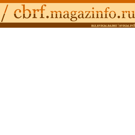
все курсы валют
|
курсы ру