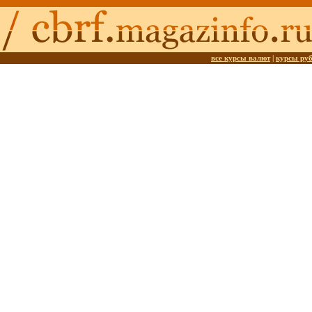
все курсы валют
|
курсы ру