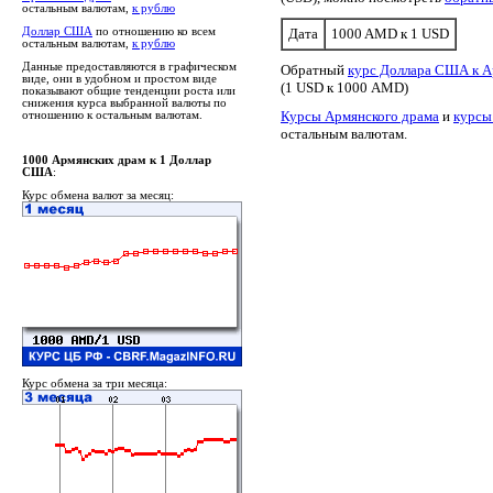
остальным валютам,
к рублю
Доллар США
по отношению ко всем
Дата
1000 AMD к 1 USD
остальным валютам,
к рублю
Данные предоставляются в графическом
Обратный
курс Доллара США к А
виде, они в удобном и простом виде
(1 USD к 1000 AMD)
показывают общие тенденции роста или
снижения курса выбранной валюты по
Курсы Армянского драма
и
курсы
отношению к остальным валютам.
остальным валютам.
1000 Армянских драм к 1 Доллар
США
:
Курс обмена валют за месяц:
Курс обмена за три месяца: