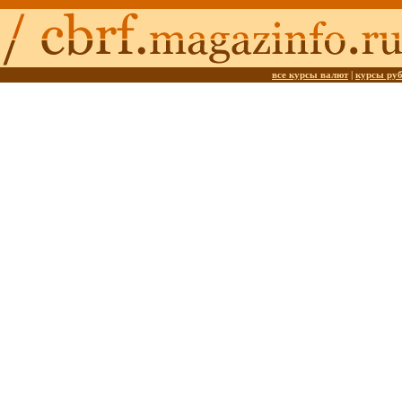
все курсы валют
|
курсы ру