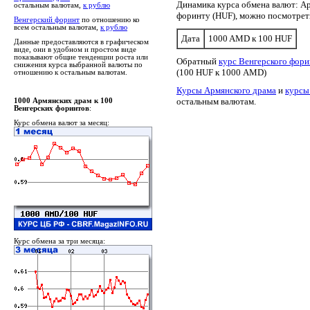
Динамика курса обмена валют: А
остальным валютам,
к рублю
форинту (HUF), можно посмотре
Венгерский форинт
по отношению ко
всем остальным валютам,
к рублю
Дата
1000 AMD к 100 HUF
Данные предоставляются в графическом
виде, они в удобном и простом виде
показывают общие тенденции роста или
Обратный
курс Венгерского фори
снижения курса выбранной валюты по
(100 HUF к 1000 AMD)
отношению к остальным валютам.
Курсы Армянского драма
и
курсы
остальным валютам.
1000 Армянских драм к 100
Венгерских форинтов
:
Курс обмена валют за месяц:
Курс обмена за три месяца: