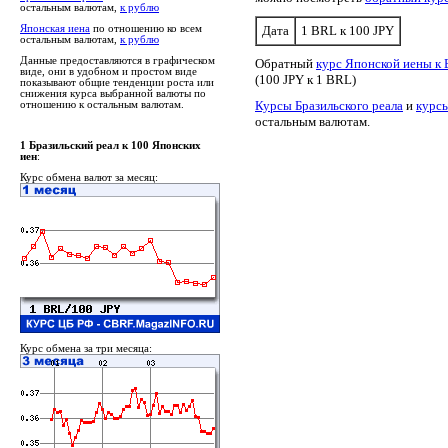
остальным валютам,
к рублю
Японская иена
по отношению ко всем
Дата
1 BRL к 100 JPY
остальным валютам,
к рублю
Данные предоставляются в графическом
Обратный
курс Японской иены к 
виде, они в удобном и простом виде
(100 JPY к 1 BRL)
показывают общие тенденции роста или
снижения курса выбранной валюты по
Курсы Бразильского реала
и
курс
отношению к остальным валютам.
остальным валютам.
1 Бразильский реал к 100 Японских
иен
:
Курс обмена валют за месяц:
Курс обмена за три месяца: