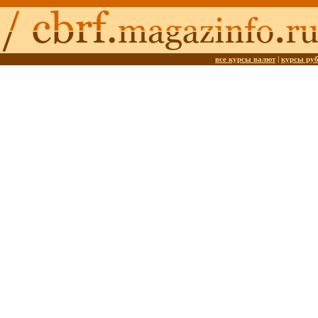
все курсы валют
|
курсы ру