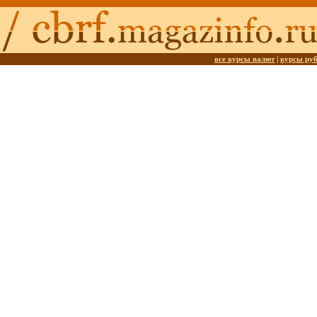
все курсы валют
|
курсы ру