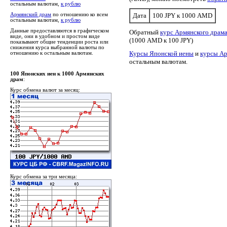
остальным валютам,
к рублю
Армянский драм
по отношению ко всем
Дата
100 JPY к 1000 AMD
остальным валютам,
к рублю
Данные предоставляются в графическом
Обратный
курс Армянского драма
виде, они в удобном и простом виде
(1000 AMD к 100 JPY)
показывают общие тенденции роста или
снижения курса выбранной валюты по
Курсы Японской иены
и
курсы Ар
отношению к остальным валютам.
остальным валютам.
100 Японских иен к 1000 Армянских
драм
:
Курс обмена валют за месяц:
Курс обмена за три месяца: