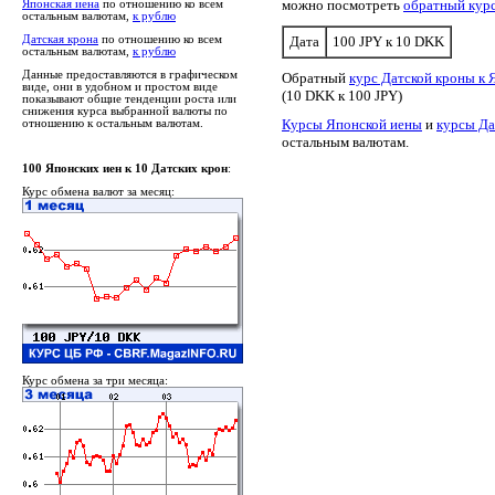
можно посмотреть
обратный кур
Японская иена
по отношению ко всем
остальным валютам,
к рублю
Датская крона
по отношению ко всем
Дата
100 JPY к 10 DKK
остальным валютам,
к рублю
Данные предоставляются в графическом
Обратный
курс Датской кроны к 
виде, они в удобном и простом виде
(10 DKK к 100 JPY)
показывают общие тенденции роста или
снижения курса выбранной валюты по
Курсы Японской иены
и
курсы Да
отношению к остальным валютам.
остальным валютам.
100 Японских иен к 10 Датских крон
:
Курс обмена валют за месяц:
Курс обмена за три месяца: