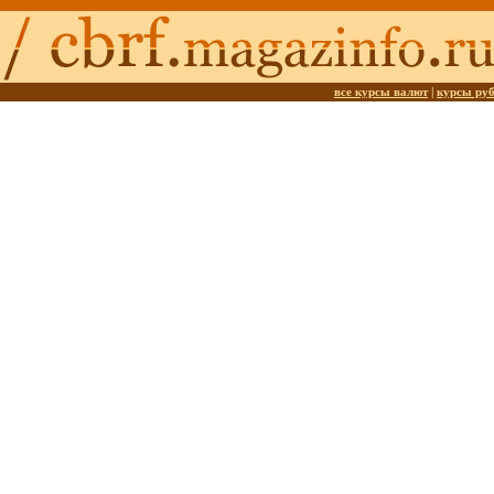
все курсы валют
|
курсы ру