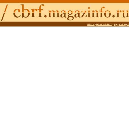
все курсы валют
|
курсы ру