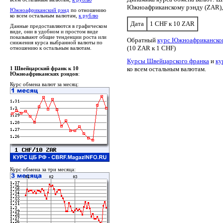
Южноафриканскому рэнду (ZAR),
Южноафриканский рэнд
по отношению
ко всем остальным валютам,
к рублю
Дата
1 CHF к 10 ZAR
Данные предоставляются в графическом
виде, они в удобном и простом виде
показывают общие тенденции роста или
Обратный
курс Южноафриканског
снижения курса выбранной валюты по
(10 ZAR к 1 CHF)
отношению к остальным валютам.
Курсы Швейцарского франка
и
ку
ко всем остальным валютам.
1 Швейцарский франк к 10
Южноафриканских рэндов
:
Курс обмена валют за месяц:
Курс обмена за три месяца: