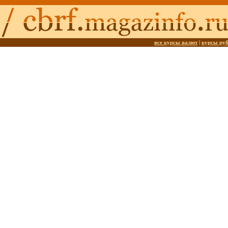
все курсы валют
|
курсы ру