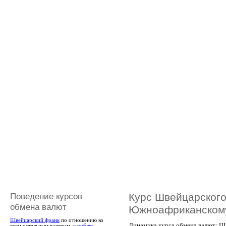
Поведение курсов
Курс Швейцарского
обмена валют
Южноафриканском
Швейцарский франк
по отношению ко
Динамика курса обмена валют: Ш
всем остальным валютам,
к рублю