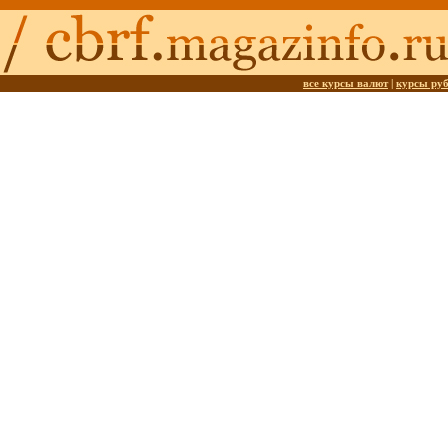
все курсы валют
|
курсы ру