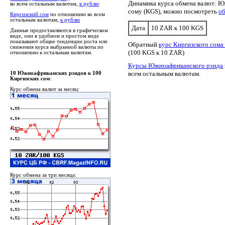
Динамика курса обмена валют: Ю
ко всем остальным валютам,
к рублю
сому (KGS), можно посмотреть
о
Киргизский сом
по отношению ко всем
остальным валютам,
к рублю
Дата
10 ZAR к 100 KGS
Данные предоставляются в графическом
виде, они в удобном и простом виде
показывают общие тенденции роста или
Обратный
курс Киргизского сом
снижения курса выбранной валюты по
(100 KGS к 10 ZAR)
отношению к остальным валютам.
Курсы Южноафриканского рэнда
всем остальным валютам.
10 Южноафриканских рэндов к 100
Киргизских сом
:
Курс обмена валют за месяц:
Курс обмена за три месяца: