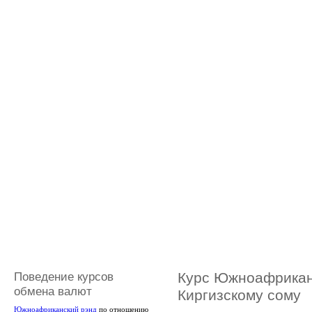
Поведение курсов
Курс Южноафриканс
обмена валют
Киргизскому сому
Южноафриканский рэнд
по отношению