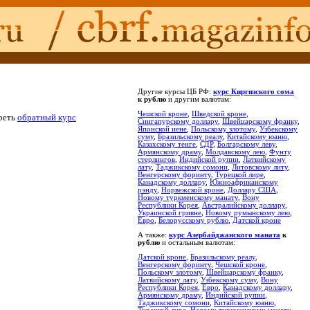
Другие курсы ЦБ РФ:
курс Киргизского сома
к рублю
и другим валютам:
Чешской кроне
,
Шведской кроне
,
реть
обратный курс
Сингапурскому доллару
,
Швейцарскому франку
,
Японской иене
,
Польскому злотому
,
Узбекскому
суму
,
Бразильскому реалу
,
Китайскому юаню
,
Казахскому тенге
,
СДР
,
Болгарскому леву
,
Армянскому драму
,
Молдавскому лею
,
Фунту
стерлингов
,
Индийской рупии
,
Латвийскому
лату
,
Таджикскому сомони
,
Литовскому литу
,
Венгерскому форинту
,
Турецкой лире
,
Канадскому доллару
,
Южноафриканскому
рэнду
,
Норвежской кроне
,
Доллару США
,
Новому туркменскому манату
,
Вону
Республики Корея
,
Австралийскому доллару
,
Украинской гривне
,
Новому румынскому лею
,
Евро
,
Белорусскому рублю
,
Датской кроне
А также:
курс Азербайджанского маната
к
рублю
и остальным валютам:
Датской кроне
,
Бразильскому реалу
,
Венгерскому форинту
,
Чешской кроне
,
Польскому злотому
,
Швейцарскому франку
,
Латвийскому лату
,
Узбекскому суму
,
Вону
Республики Корея
,
Евро
,
Канадскому доллару
,
Армянскому драму
,
Индийской рупии
,
Таджикскому сомони
,
Китайскому юаню
,