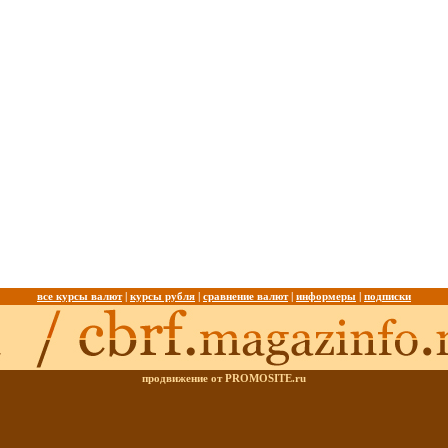
все курсы валют
|
курсы рубля
|
сравнение валют
|
информеры
|
подписки
продвижение от PROMOSITE.ru