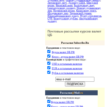
Турецкой лире
,
Новому туркменскому манату
,
Литовскому литу
,
Доллару США
,
Шведской
кроне
,
Японской иене
,
Болгарскому леву
,
Сингапурскому доллару
,
Новому румынскому
лею
,
Норвежской кроне
,
Казахскому тенге
,
Молдавскому лею
,
Украинской гривне
,
Южноафриканскому рэнду
,
Фунту стерлингов
,
СДР
,
Белорусскому рублю
,
Австралийскому
доллару
Почтовые рассылки курсов валют
ЦБ
Рассылки Subscribe.Ru
Ежедневно
в текстовом виде:
Курсы валют ЦБ РФ
Кросс - курсы валют ЦБ РФ
Еженедельно
в графическом виде:
USD к остальным валютам
EUR к остальным валютам
Рубль к остальным валютам
Рассылки
@
Mail
.ru
Ежедневно
в текстовом виде:
Курсы валют ЦБ РФ
Кросс - курсы валют ЦБ РФ