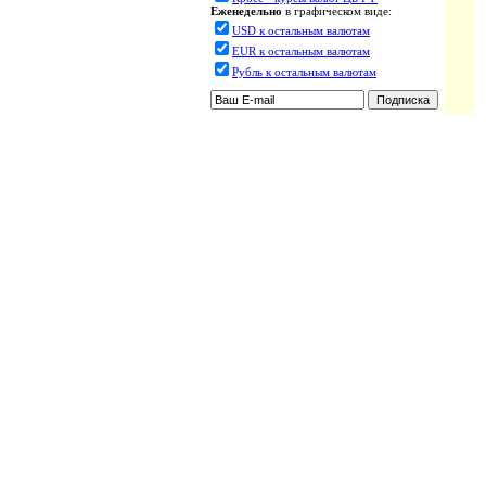
Еженедельно
в графическом виде:
USD к остальным валютам
EUR к остальным валютам
Рубль к остальным валютам