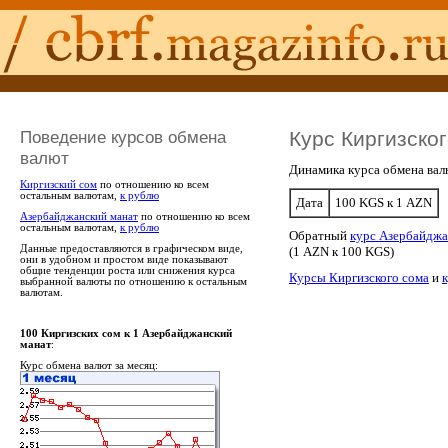
Поведение курсов обмена
Курс Киргизско
валют
Динамика курса обмена вал
Киргизский сом
по отношению ко всем
остальным валютам,
к рублю
Дата
100 KGS к 1 AZN
Азербайджанский манат
по отношению ко всем
остальным валютам,
к рублю
Обратный
курс Азербайджа
Данные предоставляются в графическом виде,
(1 AZN к 100 KGS)
они в удобном и простом виде показывают
общие тенденции роста или снижения курса
Курсы Киргизского сома
и
выбранной валюты по отношению к остальным
валютам.
100 Киргизских сом к 1 Азербайджанский
манат
:
Курс обмена валют за месяц: