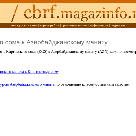
все курсы валют
|
курсы рубля
|
сравнение валют
|
информеры
|
подписки
го сома к Азербайджанскому манату
ют: Киргизского сома (KGS) к Азербайджанскому манату (AZN), можно посмот
нского маната к Киргизскому сому
курсы Азербайджанского маната
по отношению ко всем остальным валютам.