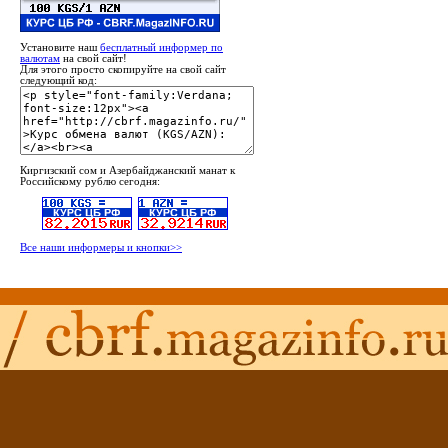
Установите наш
бесплатный информер по
валютам
на свой сайт!
Для этого просто скопируйте на свой сайт
следующий код:
Киргизский сом и Азербайджанский манат к
Российскому рублю сегодня:
Все наши информеры и кнопки>>