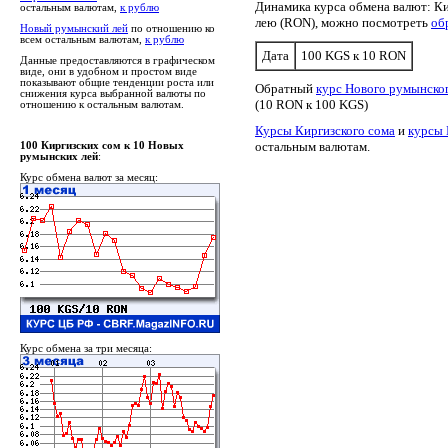
Динамика курса обмена валют: К
остальным валютам,
к рублю
лею (RON), можно посмотреть
об
Новый румынский лей
по отношению ко
всем остальным валютам,
к рублю
Дата
100 KGS к 10 RON
Данные предоставляются в графическом
виде, они в удобном и простом виде
показывают общие тенденции роста или
Обратный
курс Нового румынског
снижения курса выбранной валюты по
(10 RON к 100 KGS)
отношению к остальным валютам.
Курсы Киргизского сома
и
курсы 
остальным валютам.
100 Киргизских сом к 10 Новых
румынских лей
:
Курс обмена валют за месяц:
Курс обмена за три месяца: