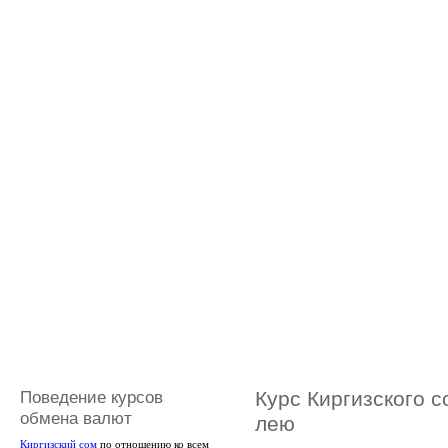
Поведение курсов
Курс Киргизского 
обмена валют
лею
Киргизский сом
по отношению ко всем