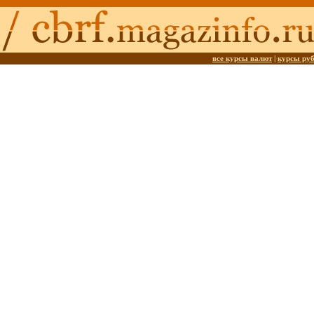
все курсы валют
|
курсы ру