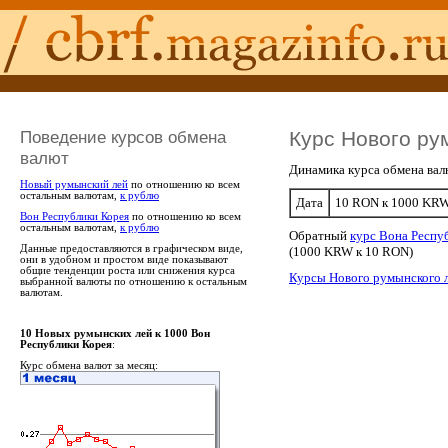
Поведение курсов обмена
Курс Нового ру
валют
Динамика курса обмена вал
Новый румынский лей
по отношению ко всем
остальным валютам,
к рублю
Дата
10 RON к 1000 KR
Вон Республики Корея
по отношению ко всем
остальным валютам,
к рублю
Обратный
курс Вона Респу
Данные предоставляются в графическом виде,
(1000 KRW к 10 RON)
они в удобном и простом виде показывают
общие тенденции роста или снижения курса
Курсы Нового румынского 
выбранной валюты по отношению к остальным
валютам.
10 Новых румынских лей к 1000 Вон
Республики Корея
:
Курс обмена валют за месяц: