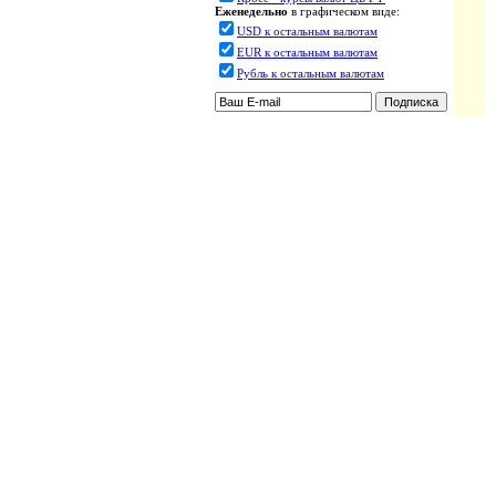
Еженедельно
в графическом виде:
USD к остальным валютам
EUR к остальным валютам
Рубль к остальным валютам