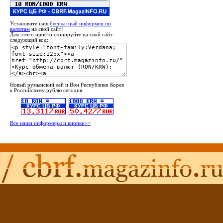
Установите наш
бесплатный информер по
валютам
на свой сайт!
Для этого просто скопируйте на свой сайт
следующий код:
Новый румынский лей и Вон Республики Корея
к Российскому рублю сегодня:
Все наши информеры и кнопки>>