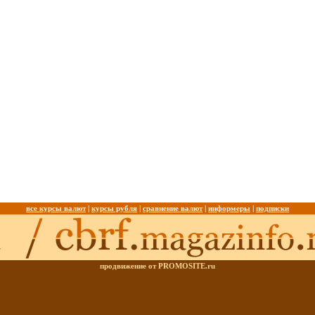
все курсы валют
|
курсы рубля
|
сравнение валют
|
информеры
|
подписки
продвижение от PROMOSITE.ru