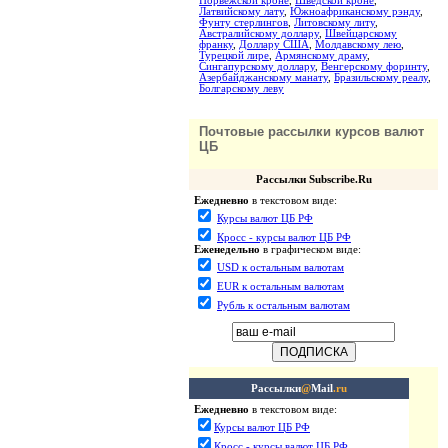
Норвежской кроне
,
Шведской кроне
,
Латвийскому лату
,
Южноафриканскому рэнду
,
Фунту стерлингов
,
Литовскому литу
,
Австралийскому доллару
,
Швейцарскому
франку
,
Доллару США
,
Молдавскому лею
,
Турецкой лире
,
Армянскому драму
,
Сингапурскому доллару
,
Венгерскому форинту
,
Азербайджанскому манату
,
Бразильскому реалу
,
Болгарскому леву
Почтовые рассылки курсов валют
ЦБ
Рассылки Subscribe.Ru
Ежедневно
в текстовом виде:
Курсы валют ЦБ РФ
Кросс - курсы валют ЦБ РФ
Еженедельно
в графическом виде:
USD к остальным валютам
EUR к остальным валютам
Рубль к остальным валютам
Рассылки
@
Mail
.ru
Ежедневно
в текстовом виде:
Курсы валют ЦБ РФ
Кросс - курсы валют ЦБ РФ