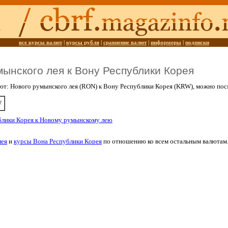
все курсы валют
|
курсы рубля
|
сравнение валют
|
информеры
|
подписки
мынского лея к Вону Республики Корея
ют: Нового румынского лея (RON) к Вону Республики Корея (KRW), можно по
W
блики Корея к Новому румынскому лею
лея
и
курсы Вона Республики Корея
по отношению ко всем остальным валютам