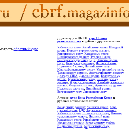
Другие курсы ЦБ РФ:
курс Нового
румынского лея
к рублю
и другим валютам:
Узбекскому суму
,
Китайскому юаню
,
Шведской
смотреть
обратный курс
кроне
,
Новому туркменскому манату
,
Киргизскому сому
,
Казахскому тенге
,
Швейцарскому франку
,
Турецкой лире
,
Венгерскому форинту
,
СДР
,
Чешской кроне
,
Евро
,
Канадскому доллару
,
Японской иене
,
Норвежской кроне
,
Латвийскому лату
,
Южноафриканскому рэнду
,
Украинской гривне
,
Таджикскому сомони
,
Австралийскому доллару
,
Доллару США
,
Датской кроне
,
Белорусскому
рублю
,
Бразильскому реалу
,
Сингапурскому
.
доллару
,
Фунту стерлингов
,
Азербайджанскому
манату
,
Молдавскому лею
,
Армянскому драму
,
Польскому злотому
,
Индийской рупии
,
Болгарскому леву
,
Литовскому литу
А также:
курс Вона Республики Корея
к
рублю
и остальным валютам:
Канадскому доллару
,
Чешской кроне
,
Евро
,
Датской кроне
,
СДР
,
Таджикскому сомони
,
Узбекскому суму
,
Польскому злотому
,
Новому
туркменскому манату
,
Японской иене
,
Казахскому тенге
,
Китайскому юаню
,
Украинской гривне
,
Белорусскому рублю
,
Индийской рупии
,
Киргизскому сому
,