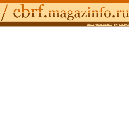
все курсы валют
|
курсы ру