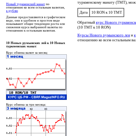
туркменскому манату (TMT), мо
Новый туркменский манат
по
отношению ко всем остальным валютам,
к рублю
Дата
10 RON к 10 TMT
Данные предоставляются в графическом
виде, они в удобном и простом виде
Обратный
курс Нового туркменс
показывают общие тенденции роста или
(10 TMT к 10 RON)
снижения курса выбранной валюты по
отношению к остальным валютам.
Курсы Нового румынского лея
и
к
отношению ко всем остальным ва
10 Новых румынских лей к 10 Новых
туркменских манат
:
Курс обмена валют за месяц:
Курс обмена за три месяца: