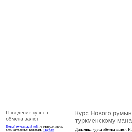
Поведение курсов
Курс Нового румын
обмена валют
туркменскому мана
Новый румынский лей
по отношению ко
Динамика курса обмена валют: Н
всем остальным валютам,
к рублю