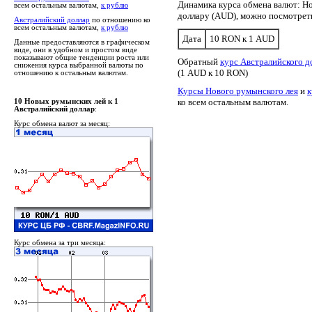
Динамика курса обмена валют: Н
всем остальным валютам,
к рублю
доллару (AUD), можно посмотре
Австралийский доллар
по отношению ко
всем остальным валютам,
к рублю
Дата
10 RON к 1 AUD
Данные предоставляются в графическом
виде, они в удобном и простом виде
показывают общие тенденции роста или
Обратный
курс Австралийского 
снижения курса выбранной валюты по
(1 AUD к 10 RON)
отношению к остальным валютам.
Курсы Нового румынского лея
и
к
ко всем остальным валютам.
10 Новых румынских лей к 1
Австралийский доллар
:
Курс обмена валют за месяц:
Курс обмена за три месяца: