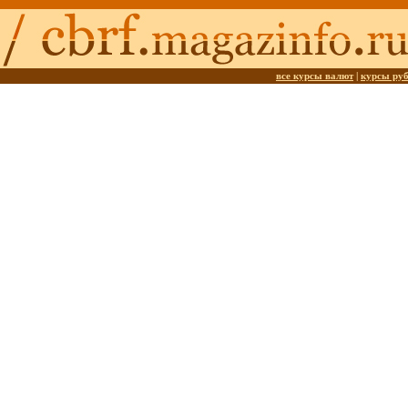
все курсы валют
|
курсы ру