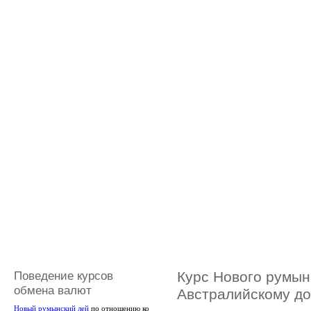
Поведение курсов
Курс Нового румынс
обмена валют
Австралийскому д
Новый румынский лей
по отношению ко