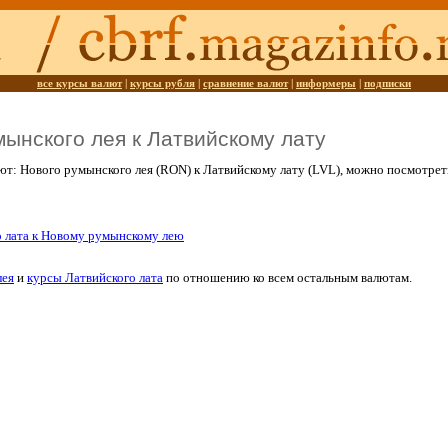
все курсы валют
|
курсы рубля
|
сравнение валют
|
информеры
|
подписки
мынского лея к Латвийскому лату
ют: Нового румынского лея (RON) к Латвийскому лату (LVL), можно посмотре
о лата к Новому румынскому лею
лея
и
курсы Латвийского лата
по отношению ко всем остальным валютам.