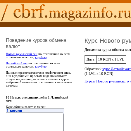
Поведение курсов обмена
Курс Нового ру
валют
Динамика курса обмена вал
Новый румынский лей
по отношению ко всем
остальным валютам,
к рублю
Дата
10 RON к 1 LVL
Латвийский лат
по отношению ко всем
остальным валютам,
к рублю
Обратный
курс Латвийског
Данные предоставляются в графическом виде,
(1 LVL к 10 RON)
они в удобном и простом виде показывают
общие тенденции роста или снижения курса
Курсы Нового румынского 
выбранной валюты по отношению к остальным
валютам.
10 Новых румынских лей к 1 Латвийский
лат
:
Курс обмена валют за месяц: