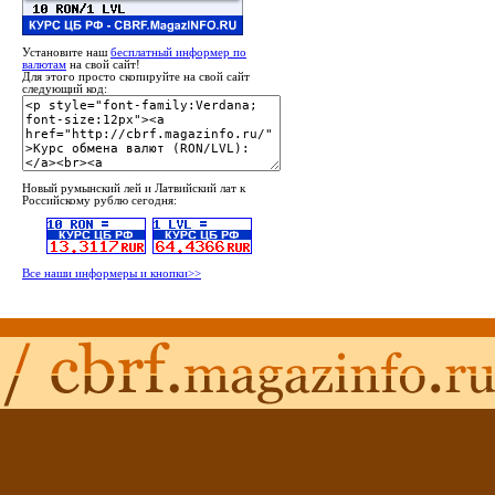
Установите наш
бесплатный информер по
валютам
на свой сайт!
Для этого просто скопируйте на свой сайт
следующий код:
Новый румынский лей и Латвийский лат к
Российскому рублю сегодня:
Все наши информеры и кнопки>>