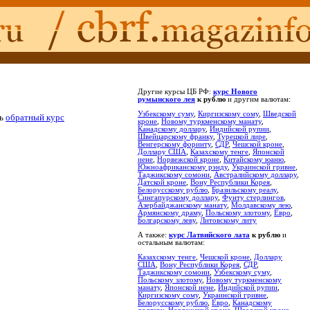
Другие курсы ЦБ РФ:
курс Нового
румынского лея
к рублю
и другим валютам:
Узбекскому суму
,
Киргизскому сому
,
Шведской
ть
обратный курс
кроне
,
Новому туркменскому манату
,
Канадскому доллару
,
Индийской рупии
,
Швейцарскому франку
,
Турецкой лире
,
Венгерскому форинту
,
СДР
,
Чешской кроне
,
Доллару США
,
Казахскому тенге
,
Японской
иене
,
Норвежской кроне
,
Китайскому юаню
,
Южноафриканскому рэнду
,
Украинской гривне
,
Таджикскому сомони
,
Австралийскому доллару
,
Датской кроне
,
Вону Республики Корея
,
Белорусскому рублю
,
Бразильскому реалу
,
Сингапурскому доллару
,
Фунту стерлингов
,
Азербайджанскому манату
,
Молдавскому лею
,
Армянскому драму
,
Польскому злотому
,
Евро
,
Болгарскому леву
,
Литовскому литу
А также:
курс Латвийского лата
к рублю
и
остальным валютам:
Казахскому тенге
,
Чешской кроне
,
Доллару
США
,
Вону Республики Корея
,
СДР
,
Таджикскому сомони
,
Узбекскому суму
,
Польскому злотому
,
Новому туркменскому
манату
,
Японской иене
,
Индийской рупии
,
Киргизскому сому
,
Украинской гривне
,
Белорусскому рублю
,
Евро
,
Канадскому