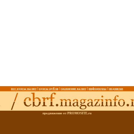
все курсы валют
|
курсы рубля
|
сравнение валют
|
информеры
|
подписки
продвижение от PROMOSITE.ru