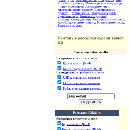
доллару
,
Норвежской кроне
,
Шведской кроне
,
Китайскому юаню
,
Южноафриканскому рэнду
,
Фунту стерлингов
,
Литовскому литу
,
Австралийскому доллару
,
Швейцарскому
франку
,
Датской кроне
,
Молдавскому лею
,
Турецкой лире
,
Армянскому драму
,
Сингапурскому доллару
,
Венгерскому форинту
,
Азербайджанскому манату
,
Бразильскому реалу
,
Болгарскому леву
Почтовые рассылки курсов валют
ЦБ
Рассылки Subscribe.Ru
Ежедневно
в текстовом виде:
Курсы валют ЦБ РФ
Кросс - курсы валют ЦБ РФ
Еженедельно
в графическом виде:
USD к остальным валютам
EUR к остальным валютам
Рубль к остальным валютам
Рассылки
@
Mail
.ru
Ежедневно
в текстовом виде:
Курсы валют ЦБ РФ
Кросс - курсы валют ЦБ РФ