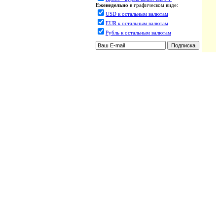
Еженедельно
в графическом виде:
USD к остальным валютам
EUR к остальным валютам
Рубль к остальным валютам